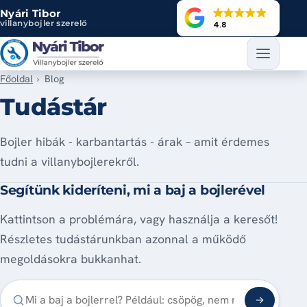
Ugrás a tartalomra
Nyári Tibor
villanybojler szerelő
4.8
Főoldal
Blog
Tudástár
Bojler hibák - karbantartás - árak – amit érdemes
tudni a villanybojlerekről.
Segítünk kideríteni, mi a baj a bojlerével
Kattintson a problémára, vagy használja a keresőt!
Részletes tudástárunkban azonnal a működő
megoldásokra bukkanhat.
Mi a baj a bojlerrel?