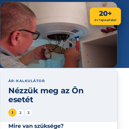
20+
év tapasztalat
ÁR-KALKULÁTOR
Nézzük meg az Ön
esetét
1
2
3
Mire van szüksége?