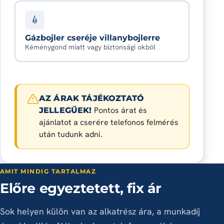
Gázbojler cseréje villanybojlerre
Kéménygond miatt vagy biztonsági okból
AZ ÁRAK TÁJÉKOZTATÓ
Pontos árat és
JELLEGŰEK!
ajánlatot a cserére telefonos felmérés
után tudunk adni.
AMIT MINDIG TARTALMAZ
Előre egyeztetett, fix ár
Sok helyen külön van az alkatrész ára, a munkadíj