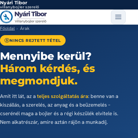
Nyári Tibor
Ugrás a tartalomra
villanybojler szerelő
Főoldal
Árak
NINCS REJTETT TÉTEL
Mennyibe kerül?
Három kérdés, és
megmondjuk.
Amit itt lát, az a
teljes szolgáltatás ára
: benne van a
kiszállás, a szerelés, az anyag és a beüzemelés –
cserénél maga a bojler és a régi készülék elvitele is.
Nem alkatrészár, amire aztán rájön a munkadíj.