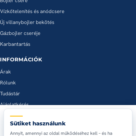
Bojler csere
Vízkőtelenítés és anódcsere
Új villanybojler bekötés
Gázbojler cseréje
Karbantartás
INFORMÁCIÓK
Árak
Rólunk
Tudástár
Ajánlatkérés
ELÉRHETŐSÉG
Sütiket használunk
+36 20 398 7569
Annyit, amennyi az oldal működéséhez kell – és ha