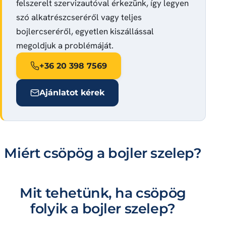
felszerelt szervizautóval érkezünk, így legyen
szó alkatrészcseréről vagy teljes
bojlercseréről, egyetlen kiszállással
megoldjuk a problémáját.
+36 20 398 7569
Ajánlatot kérek
Miért csöpög a bojler szelep?
Mit tehetünk, ha csöpög
folyik a bojler szelep?