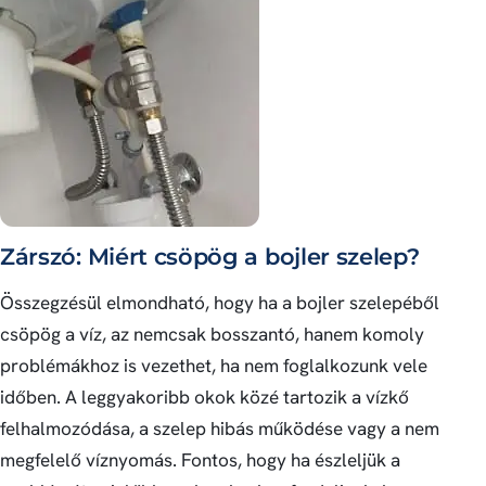
Zárszó: Miért csöpög a bojler szelep?
Összegzésül elmondható, hogy ha a bojler szelepéből
csöpög a víz, az nemcsak bosszantó, hanem komoly
problémákhoz is vezethet, ha nem foglalkozunk vele
időben. A leggyakoribb okok közé tartozik a vízkő
felhalmozódása, a szelep hibás működése vagy a nem
megfelelő víznyomás. Fontos, hogy ha észleljük a