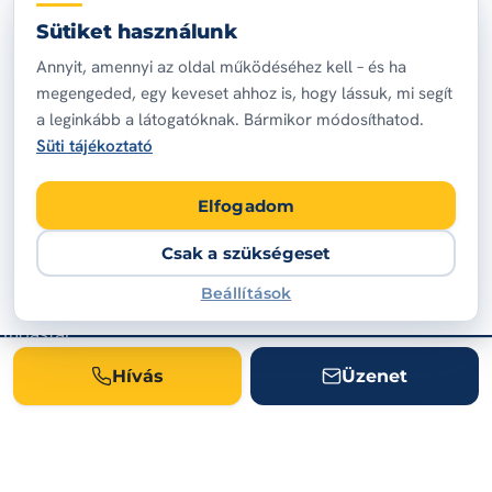
Sütiket használunk
Vízkőtelenítés és anódcsere
Annyit, amennyi az oldal működéséhez kell – és ha
Új villanybojler bekötés
megengeded, egy keveset ahhoz is, hogy lássuk, mi segít
Gázbojler cseréje
a leginkább a látogatóknak. Bármikor módosíthatod.
Süti tájékoztató
Karbantartás
Elfogadom
INFORMÁCIÓK
Árak
Csak a szükségeset
Rólunk
Beállítások
Tudástár
Ajánlatkérés
Hívás
Üzenet
ELÉRHETŐSÉG
+36 20 398 7569