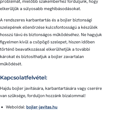
problémát, mielőbb szakemberhez forduljunk, hogy
elkerüljük a súlyosabb meghibásodásokat.
A rendszeres karbantartás és a bojler biztonsági
szelepének ellenőrzése kulcsfontosságú a készülék
hosszú távú és biztonságos működéséhez. Ne hagyjuk
figyelmen kívül a csöpögő szelepet, hiszen időben
történő beavatkozással elkerülhetjük a további
károkat és biztosíthatjuk a bojler zavartalan
működését.
Kapcsolatfelvétel:
Hajdu bojler javítására, karbantartására vagy cserére
van szüksége, forduljon hozzánk bizalommal!
Weboldal:
bojler-javitas.hu