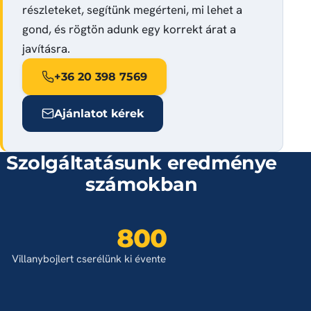
részleteket, segítünk megérteni, mi lehet a
gond, és rögtön adunk egy korrekt árat a
javításra.
+36 20 398 7569
Ajánlatot kérek
Szolgáltatásunk eredménye
számokban
800
Villanybojlert cserélünk ki évente