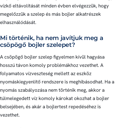
vízkő eltávolítását minden évben elvégezzük, hogy
megelőzzük a szelep és más bojler alkatrészek
elhasználódását.
Mi történik, ha nem javítjuk meg a
csöpögő bojler szelepet?
A csöpögő bojler szelep figyelmen kívül hagyása
hosszú távon komoly problémákhoz vezethet. A
folyamatos vízveszteség mellett az eszköz
nyomáskiegyenlítő rendszere is meghibásodhat. Ha a
nyomás szabályozása nem történik meg, akkor a
túlmelegedett víz komoly károkat okozhat a bojler
belsejében, és akár a bojlertest repedéséhez is
vezethet.