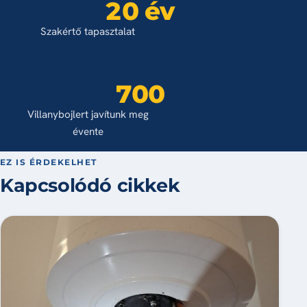
20 év
Szakértő tapasztalat
700
Villanybojlert javítunk meg
évente
EZ IS ÉRDEKELHET
Kapcsolódó cikkek