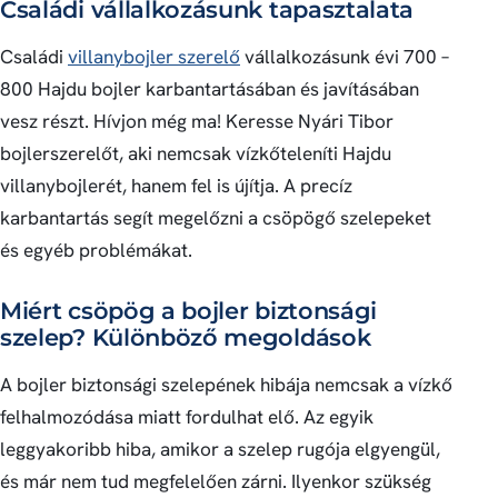
Családi vállalkozásunk tapasztalata
Családi
villanybojler szerelő
vállalkozásunk évi 700 –
800 Hajdu bojler karbantartásában és javításában
vesz részt. Hívjon még ma! Keresse Nyári Tibor
bojlerszerelőt, aki nemcsak vízkőteleníti Hajdu
villanybojlerét, hanem fel is újítja. A precíz
karbantartás segít megelőzni a csöpögő szelepeket
és egyéb problémákat.
Miért csöpög a bojler biztonsági
szelep? Különböző megoldások
A bojler biztonsági szelepének hibája nemcsak a vízkő
felhalmozódása miatt fordulhat elő. Az egyik
leggyakoribb hiba, amikor a szelep rugója elgyengül,
és már nem tud megfelelően zárni. Ilyenkor szükség