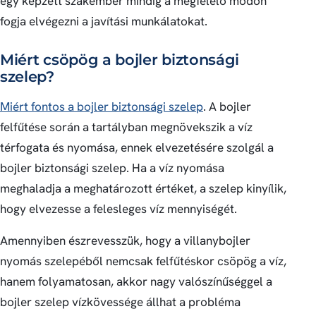
egy képzett szakember mindig a megfelelő módon
fogja elvégezni a javítási munkálatokat.
Miért csöpög a bojler biztonsági
szelep?
Miért fontos a bojler biztonsági szelep
. A bojler
felfűtése során a tartályban megnövekszik a víz
térfogata és nyomása, ennek elvezetésére szolgál a
bojler biztonsági szelep. Ha a víz nyomása
meghaladja a meghatározott értéket, a szelep kinyílik,
hogy elvezesse a felesleges víz mennyiségét.
Amennyiben észrevesszük, hogy a villanybojler
nyomás szelepéből nemcsak felfűtéskor csöpög a víz,
hanem folyamatosan, akkor nagy valószínűséggel a
bojler szelep vízkövessége állhat a probléma