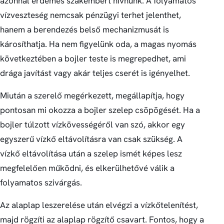
azonnal érdemes szakembert hívnunk. A folyamatos
vízveszteség nemcsak pénzügyi terhet jelenthet,
hanem a berendezés belső mechanizmusát is
károsíthatja. Ha nem figyelünk oda, a magas nyomás
következtében a bojler teste is megrepedhet, ami
drága javítást vagy akár teljes cserét is igényelhet.
Miután a szerelő megérkezett, megállapítja, hogy
pontosan mi okozza a bojler szelep csöpögését. Ha a
bojler túlzott vízkövességéről van szó, akkor egy
egyszerű vízkő eltávolításra van csak szükség. A
vízkő eltávolítása után a szelep ismét képes lesz
megfelelően működni, és elkerülhetővé válik a
folyamatos szivárgás.
Az alaplap leszerelése után elvégzi a vízkőtelenítést,
majd rögzíti az alaplap rögzítő csavart. Fontos, hogy a