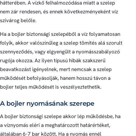
hátterében. A vízkő felhalmozódása miatt a szelep
nem zár rendesen, és ennek következményeként víz
szivárog belőle.
Ha a bojler biztonsági szelepéből a víz folyamatosan
folyik, akkor valószínűleg a szelep tömítés alá szorult
szennyeződés, vagy elgyengült a nyomásszabályozó
rugója okozza. Az ilyen típusú hibák szakszerű
beavatkozást igényelnek, mert nemcsak a szelep
működését befolyásolják, hanem hosszú távon a
bojler teljes működését is veszélyeztethetik.
A bojler nyomásának szerepe
A bojler biztonsági szelepe akkor lép működésbe, ha
a víznyomás eléri a meghatározott határértéket,
általában 6-7 bar között. Ha a nyomás ennél