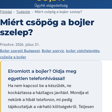
Ügyfél elégedettség
Főoldal
Tudástár
Miért csöpög a bojler szelep?
Miért csöpög a bojler
szelep?
Frissítve: 2026. július 31.
Bojler szerelő Budapest
,
Bojler szerviz
,
bojler vízkőtelenítés
,
csöpög a bojler
Elromlott a bojler? Oldja meg
egyetlen telefonhívással!
Ha nem kapcsol be a készülék, ne
kockáztassa a házilagos javítást. Mondja el
nekünk a hibát telefonon, mi pedig
tájékoztatjuk a várható költségekről. Teljesen