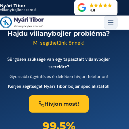
Ugrás a tartalomra
Nyári Tibor
villanybojler szerelő
4.8
Hajdu villanybojler probléma?
Mi segíthetünk önnek!
Sürgősen szüksége van egy tapasztalt villanybojler
szerelőre?
Gyorsabb ügyintézés érdekében hívjon telefonon!
Kérjen segítséget Nyári Tibor bojler specialistától!
Hívjon most!
99,5%