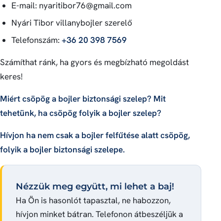
E-mail:
nyaritibor76@gmail.com
Nyári Tibor villanybojler szerelő
Telefonszám:
+36 20 398 7569
Számíthat ránk, ha gyors és megbízható megoldást
keres!
Miért csöpög a bojler biztonsági szelep? Mit
tehetünk, ha csöpög folyik a bojler szelep?
Hívjon ha nem csak a bojler felfűtése alatt csöpög,
folyik a bojler biztonsági szelepe.
Nézzük meg együtt, mi lehet a baj!
Ha Ön is hasonlót tapasztal, ne habozzon,
hívjon minket bátran. Telefonon átbeszéljük a