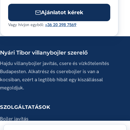
Ajánlatot kérek
Vagy hívjon egyből:
+36 20 398 7569
Nyári Tibor villanybojler szerelő
Hajdu villanybojler javítás, csere és vízkőtelenítés
Budapesten. Alkatrész és cserebojler is van a
kocsiban, ezért a legtöbb hibát egy kiszállással
megoldjuk.
SZOLGÁLTATÁSOK
Bojler javítás
Bojler csere