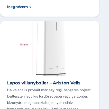
Megnézem
Lapos villanybojler – Ariston Velis
Ha valaha is próbált már egy régi, hengeres bojlert
beilleszteni egy kis fürdőszobába vagy garzonba,
bizonyára megtapasztalta, milyen nehéz
kompromisszumokat kell kötni. A mosógép…