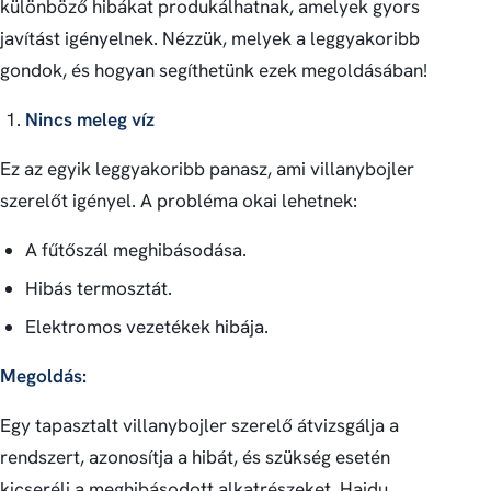
különböző hibákat produkálhatnak, amelyek gyors
javítást igényelnek. Nézzük, melyek a leggyakoribb
gondok, és hogyan segíthetünk ezek megoldásában!
Nincs meleg víz
Ez az egyik leggyakoribb panasz, ami villanybojler
szerelőt igényel. A probléma okai lehetnek:
A fűtőszál meghibásodása.
Hibás termosztát.
Elektromos vezetékek hibája.
Megoldás:
Egy tapasztalt villanybojler szerelő átvizsgálja a
rendszert, azonosítja a hibát, és szükség esetén
kicseréli a meghibásodott alkatrészeket. Hajdu