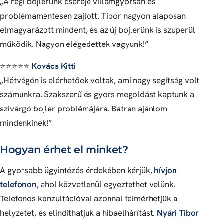
„A régi bojlerünk cseréje villámgyorsan és
problémamentesen zajlott. Tibor nagyon alaposan
elmagyarázott mindent, és az új bojlerünk is szuperül
működik. Nagyon elégedettek vagyunk!”
⭐⭐⭐⭐⭐
Kovács Kitti
„Hétvégén is elérhetőek voltak, ami nagy segítség volt
számunkra. Szakszerű és gyors megoldást kaptunk a
szivárgó bojler problémájára. Bátran ajánlom
mindenkinek!”
Hogyan érhet el minket?
A gyorsabb ügyintézés érdekében kérjük,
hívjon
telefonon
, ahol közvetlenül egyeztethet velünk.
Telefonos konzultációval azonnal felmérhetjük a
helyzetet, és elindíthatjuk a hibaelhárítást.
Nyári Tibor