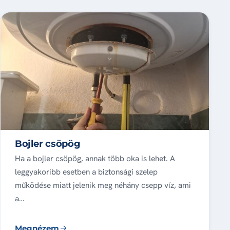
Bojler csöpög
Ha a bojler csöpög, annak több oka is lehet. A
leggyakoribb esetben a biztonsági szelep
működése miatt jelenik meg néhány csepp víz, ami
a…
Megnézem