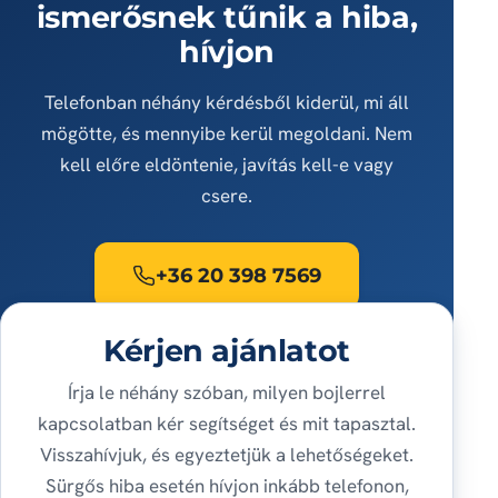
ismerősnek tűnik a hiba,
hívjon
Telefonban néhány kérdésből kiderül, mi áll
mögötte, és mennyibe kerül megoldani. Nem
kell előre eldöntenie, javítás kell-e vagy
csere.
+36 20 398 7569
Kérjen ajánlatot
Írja le néhány szóban, milyen bojlerrel
kapcsolatban kér segítséget és mit tapasztal.
Visszahívjuk, és egyeztetjük a lehetőségeket.
Sürgős hiba esetén hívjon inkább telefonon,