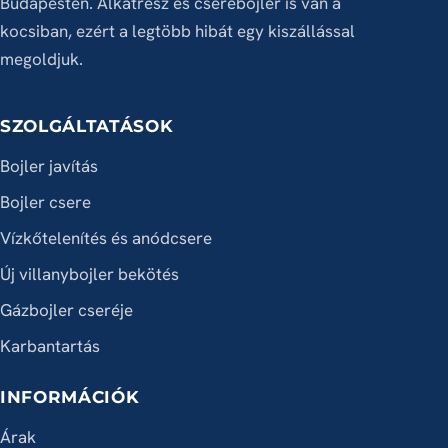
Budapesten. Alkatrész és cserebojler is van a
kocsiban, ezért a legtöbb hibát egy kiszállással
megoldjuk.
SZOLGÁLTATÁSOK
Bojler javítás
Bojler csere
Vízkőtelenítés és anódcsere
Új villanybojler bekötés
Gázbojler cseréje
Karbantartás
INFORMÁCIÓK
Árak