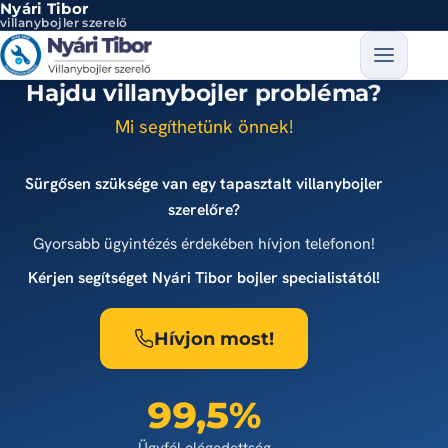
Nyári Tibor
Ugrás a tartalomra
villanybojler szerelő
Hajdu villanybojler probléma?
Mi segíthetünk önnek!
Sürgősen szüksége van egy tapasztalt villanybojler
szerelőre?
Gyorsabb ügyintézés érdekében hívjon telefonon!
Kérjen segítséget Nyári Tibor bojler specialistától!
Hívjon most!
99,5%
Ügyfél elégedettség