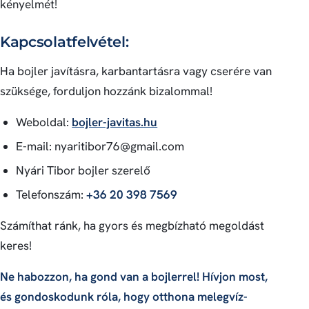
kényelmét!
Kapcsolatfelvétel:
Ha bojler javításra, karbantartásra vagy cserére van
szüksége, forduljon hozzánk bizalommal!
Weboldal:
bojler-javitas.hu
E-mail:
nyaritibor76@gmail.com
Nyári Tibor bojler szerelő
Telefonszám:
+36 20 398 7569
Számíthat ránk, ha gyors és megbízható megoldást
keres!
Ne habozzon, ha gond van a bojlerrel! Hívjon most,
és gondoskodunk róla, hogy otthona melegvíz-