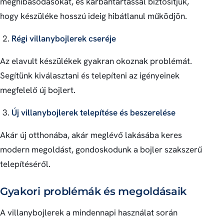
meghibásodásokat, és karbantartással biztosítjuk,
hogy készüléke hosszú ideig hibátlanul működjön.
Régi villanybojlerek cseréje
Az elavult készülékek gyakran okoznak problémát.
Segítünk kiválasztani és telepíteni az igényeinek
megfelelő új bojlert.
Új villanybojlerek telepítése és beszerelése
Akár új otthonába, akár meglévő lakásába keres
modern megoldást, gondoskodunk a bojler szakszerű
telepítéséről.
Gyakori problémák és megoldásaik
A villanybojlerek a mindennapi használat során