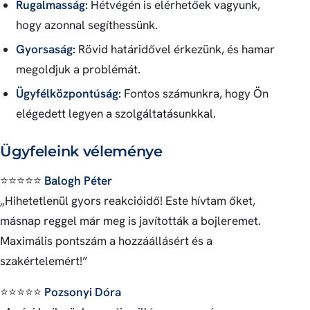
Rugalmasság:
Hétvégén is elérhetőek vagyunk,
hogy azonnal segíthessünk.
Gyorsaság:
Rövid határidővel érkezünk, és hamar
megoldjuk a problémát.
Ügyfélközpontúság:
Fontos számunkra, hogy Ön
elégedett legyen a szolgáltatásunkkal.
Ügyfeleink véleménye
⭐⭐⭐⭐⭐
Balogh Péter
„Hihetetlenül gyors reakcióidő! Este hívtam őket,
másnap reggel már meg is javították a bojleremet.
Maximális pontszám a hozzáállásért és a
szakértelemért!”
⭐⭐⭐⭐⭐
Pozsonyi Dóra