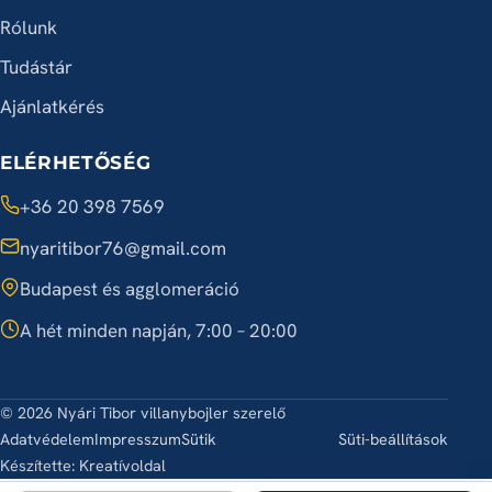
Rólunk
Tudástár
Ajánlatkérés
ELÉRHETŐSÉG
+36 20 398 7569
nyaritibor76@gmail.com
Budapest és agglomeráció
A hét minden napján, 7:00 – 20:00
© 2026 Nyári Tibor villanybojler szerelő
Adatvédelem
Impresszum
Sütik
Süti-beállítások
Készítette:
Kreatívoldal