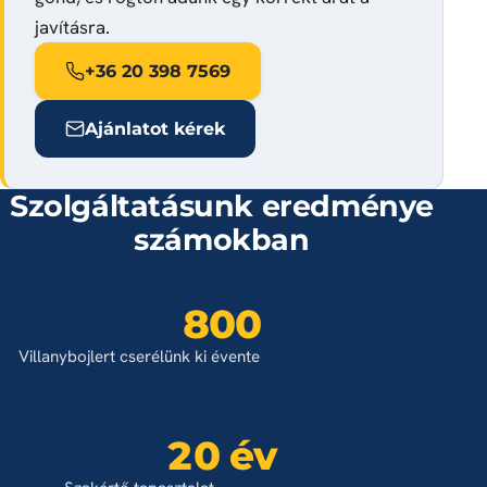
javításra.
+36 20 398 7569
Ajánlatot kérek
Szolgáltatásunk eredménye
számokban
800
Villanybojlert cserélünk ki évente
20 év