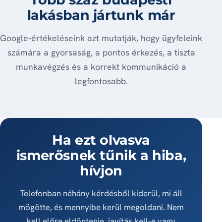
lakásban jártunk már
Google-értékeléseink azt mutatják, hogy ügyfeleink
számára a gyorsaság, a pontos érkezés, a tiszta
munkavégzés és a korrekt kommunikáció a
legfontosabb.
Ha ezt olvasva
ismerősnek tűnik a hiba,
hívjon
Telefonban néhány kérdésből kiderül, mi áll
mögötte, és mennyibe kerül megoldani. Nem
kell előre eldöntenie, javítás kell-e vagy