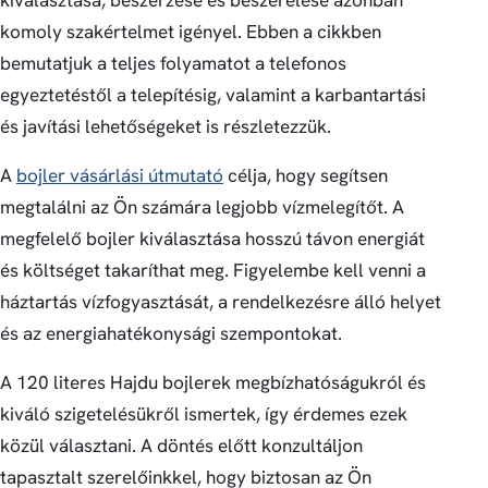
kiválasztása, beszerzése és beszerelése azonban
komoly szakértelmet igényel. Ebben a cikkben
bemutatjuk a teljes folyamatot a telefonos
egyeztetéstől a telepítésig, valamint a karbantartási
és javítási lehetőségeket is részletezzük.
A
bojler vásárlási útmutató
célja, hogy segítsen
megtalálni az Ön számára legjobb vízmelegítőt. A
megfelelő bojler kiválasztása hosszú távon energiát
és költséget takaríthat meg. Figyelembe kell venni a
háztartás vízfogyasztását, a rendelkezésre álló helyet
és az energiahatékonysági szempontokat.
A 120 literes Hajdu bojlerek megbízhatóságukról és
kiváló szigetelésükről ismertek, így érdemes ezek
közül választani. A döntés előtt konzultáljon
tapasztalt szerelőinkkel, hogy biztosan az Ön