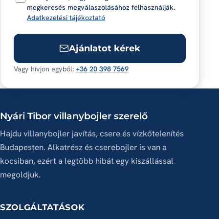
megkeresés megválaszolásához felhasználják.
Adatkezelési tájékoztató
Ajánlatot kérek
Vagy hívjon egyből:
+36 20 398 7569
Nyári Tibor villanybojler szerelő
Hajdu villanybojler javítás, csere és vízkőtelenítés
Budapesten. Alkatrész és cserebojler is van a
kocsiban, ezért a legtöbb hibát egy kiszállással
megoldjuk.
SZOLGÁLTATÁSOK