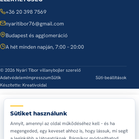
+36 20 398 7569
nyaritibor76@gmail.com
Budapest és agglomeráció
A hét minden napján, 7:00 – 20:00
© 2026 Nyári Tibor villanybojler szerelő
Adatvédelem
Impresszum
Sütik
Süti-beállítások
Készítette:
Kreatívoldal
Sütiket használunk
Annyit, amennyi az oldal működéséhez kell – és ha
megengeded, egy keveset ahhoz is, hogy lássuk, mi segít
a leginkább a látogatóknak. Bármikor módosíthatod.