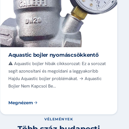
Aquastic bojler nyomáscsökkentő
⚠️ Aquastic bojler hibák cikksorozat: Ez a sorozat
segít azonosítani és megoldani a leggyakoribb
Hajdu Aquastic bojler problémákat. → Aquastic
Bojler Nem Kapcsol Be…
Megnézem
VÉLEMÉNYEK
Több száz budapesti