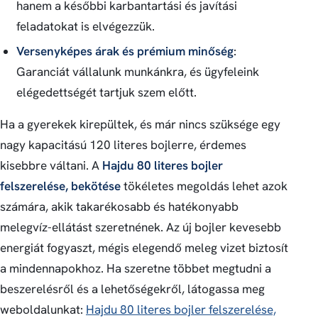
hanem a későbbi karbantartási és javítási
feladatokat is elvégezzük.
Versenyképes árak és prémium minőség
:
Garanciát vállalunk munkánkra, és ügyfeleink
elégedettségét tartjuk szem előtt.
Ha a gyerekek kirepültek, és már nincs szüksége egy
nagy kapacitású 120 literes bojlerre, érdemes
kisebbre váltani. A
Hajdu 80 literes bojler
felszerelése, bekötése
tökéletes megoldás lehet azok
számára, akik takarékosabb és hatékonyabb
melegvíz-ellátást szeretnének. Az új bojler kevesebb
energiát fogyaszt, mégis elegendő meleg vizet biztosít
a mindennapokhoz. Ha szeretne többet megtudni a
beszerelésről és a lehetőségekről, látogassa meg
weboldalunkat:
Hajdu 80 literes bojler felszerelése,