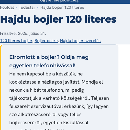
Főoldal
Tudástár
Hajdu bojler 120 literes
Hajdu bojler 120 literes
Frissítve: 2026. július 31.
120 literes bojler
,
Bojler csere
,
Hajdu bojler szerelés
Elromlott a bojler? Oldja meg
egyetlen telefonhívással!
Ha nem kapcsol be a készülék, ne
kockáztassa a házilagos javítást. Mondja el
nekünk a hibát telefonon, mi pedig
tájékoztatjuk a várható költségekről. Teljesen
felszerelt szervizautóval érkezünk, így legyen
szó alkatrészcseréről vagy teljes
bojlercseréről, egyetlen kiszállással