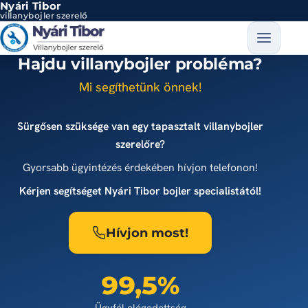
Nyári Tibor
Ugrás a tartalomra
villanybojler szerelő
Hajdu villanybojler probléma?
Mi segíthetünk önnek!
Sürgősen szüksége van egy tapasztalt villanybojler
szerelőre?
Gyorsabb ügyintézés érdekében hívjon telefonon!
Kérjen segítséget Nyári Tibor bojler specialistától!
Hívjon most!
99,5%
Ügyfél elégedettség