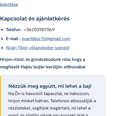
bekötése
Kapcsolat és ajánlatkérés
Telefon
: +36203987569
E-mail
:
nyaritibor76@gmail.com
Nyári Tibor villanybojler szerelő
Hívjon most, és gondoskodunk róla, hogy a
megfelelő Hajdu bojler kerüljön otthonába!
Nézzük meg együtt, mi lehet a baj!
Ha Ön is hasonlót tapasztal, ne habozzon,
hívjon minket bátran. Telefonon átbeszéljük a
részleteket, segítünk megérteni, mi lehet a
gond, és rögtön adunk egy korrekt árat a