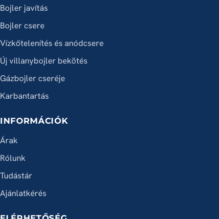
Bojler javítás
Bojler csere
Vízkőtelenítés és anódcsere
Új villanybojler bekötés
Gázbojler cseréje
Karbantartás
INFORMÁCIÓK
Árak
Rólunk
Tudástár
Ajánlatkérés
ELÉRHETŐSÉG