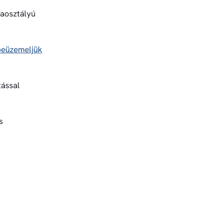
iaosztályú
 beüzemeljük
tással
s