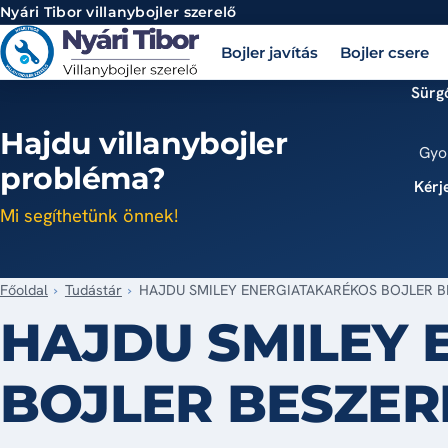
Ugrás a tartalomra
Nyári Tibor
villanybojler szerelő
Bojler javítás
Bojler csere
Sürgő
Hajdu villanybojler
Gyo
probléma?
Kérje
Mi segíthetünk önnek!
Főoldal
Tudástár
HAJDU SMILEY ENERGIATAKARÉKOS BOJLER B
HAJDU SMILEY 
BOJLER BESZER