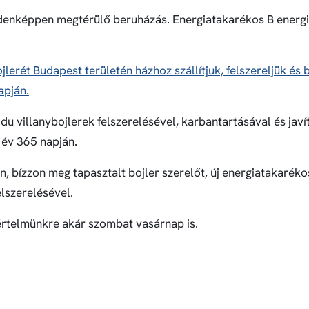
ndenképpen megtérülő beruházás. Energiatakarékos B energ
jlerét Budapest területén házhoz szállítjuk, felszereljük és
apján.
du villanybojlerek felszerelésével, karbantartásával és javí
 év 365 napján.
, bízzon meg tapasztalt bojler szerelőt, új energiatakaréko
elszerelésével.
rtelmünkre akár szombat vasárnap is.