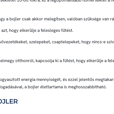
hogy a bojler csak akkor melegítsen, valóban szüksége van rá
azt, hogy elkerülje a felesleges fűtést.
sővezetékeket, szelepeket, csaptelepeket, hogy nincs-e sziv
lmegy otthonról, kapcsolja ki a fűtést, hogy elkerülje a fel
 fogyasztott energia mennyiségét, és ezzel jelentős megtakar
egfogadásával, a bojler élettartama is meghosszabbítható.
OJLER