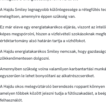
A Hajdu Smiley legnagyobb különlegessége a rétegfűtés tech
melegítsen, amennyire éppen szükség van.
Ez már eleve egy energiatakarékos eljárás, viszont az int
képes megspórolni, hiszen a vízfelvételi szokásoknak megfel
értéktartomány alsó határán tartja a vízhőfokot.
A Hajdu energiatakarékos Smiley nemcsak, hogy gazdaságo
zökkenőmentesen dolgozni.
Amennyiben szükség volna valamilyen karbantartási munkál
egyszerűen le lehet bonyolítani az alkatrészcseréket.
A Hajdu okos melegvíztároló berendezés roppant könnyen ke
amelyen többek között jelezni tudja a fűtőszakadást, a beépí
felhasználót.