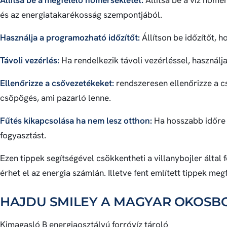
és az energiatakarékosság szempontjából.
Használja a programozható időzítőt:
Állítson be időzítőt, 
Távoli vezérlés:
Ha rendelkezik távoli vezérléssel, használja 
Ellenőrizze a csővezetékeket:
rendszeresen ellenőrizze a c
csöpögés, ami pazarló lenne.
Fűtés kikapcsolása ha nem lesz otthon:
Ha hosszabb időre e
fogyasztást.
Ezen tippek segítségével csökkentheti a villanybojler által
érhet el az energia számlán. Illetve fent említett tippek m
HAJDU SMILEY A MAGYAR OKOSB
Kimagasló B energiaosztályú forróvíz tároló