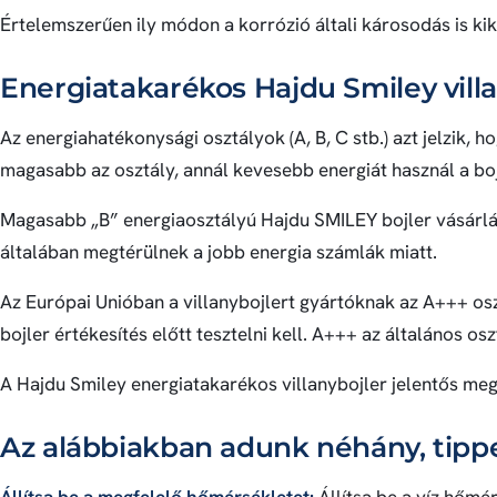
Értelemszerűen ily módon a korrózió általi károsodás is ki
Energiatakarékos Hajdu Smiley villa
Az energiahatékonysági osztályok (A, B, C stb.) azt jelzik, 
magasabb az osztály, annál kevesebb energiát használ a bojl
Magasabb „B” energiaosztályú Hajdu SMILEY bojler vásárlá
általában megtérülnek a jobb energia számlák miatt.
Az Európai Unióban a villanybojlert gyártóknak az A+++ osz
bojler értékesítés előtt tesztelni kell. A+++ az általános os
A Hajdu Smiley energiatakarékos villanybojler jelentős meg
Az alábbiakban adunk néhány, tippet
Állítsa be a megfelelő hőmérsékletet:
Állítsa be a víz hőmé