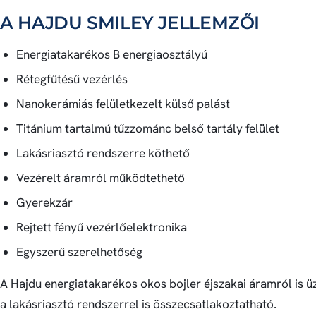
A HAJDU SMILEY JELLEMZŐI
Energiatakarékos B energiaosztályú
Rétegfűtésű vezérlés
Nanokerámiás felületkezelt külső palást
Titánium tartalmú tűzzománc belső tartály felület
Lakásriasztó rendszerre köthető
Vezérelt áramról működtethető
Gyerekzár
Rejtett fényű vezérlőelektronika
Egyszerű szerelhetőség
A Hajdu energiatakarékos okos bojler éjszakai áramról is 
a lakásriasztó rendszerrel is összecsatlakoztatható.