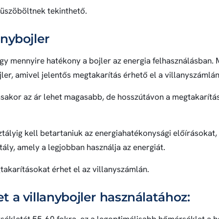
küszöböltnek tekinthető.
nybojler
hogy mennyire hatékony a bojler az energia felhasználásban. 
er, amivel jelentős megtakarítás érhető el a villanyszámlán
sakor az ár lehet magasabb, de hosszútávon a megtakarítá
tályig kell betartaniuk az energiahatékonysági előírásokat
ztály, amely a legjobban használja az energiát.
takarításokat érhet el az villanyszámlán.
 a villanybojler használatához:
rsékletét 55-60 fokra, ez a legoptimálisabb hőmérséklet a 