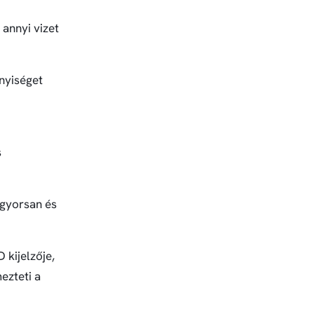
annyi vizet
nyiséget
s
 gyorsan és
kijelzője,
ezteti a