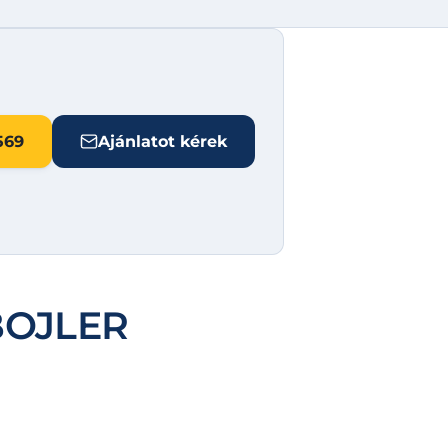
569
Ajánlatot kérek
BOJLER