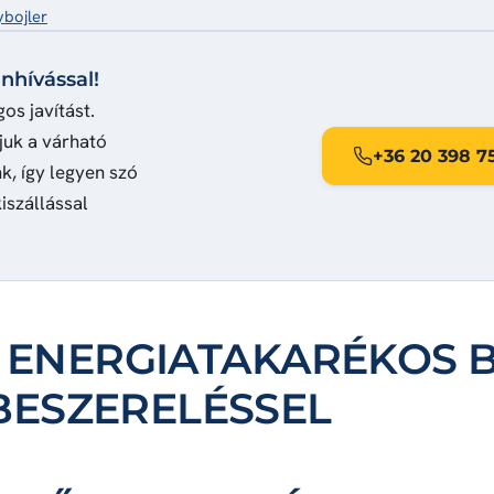
ybojler
nhívással!
os javítást.
juk a várható
+36 20 398 7
k, így legyen szó
iszállással
ENERGIATAKARÉKOS 
BESZERELÉSSEL