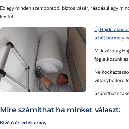
Ez egy minden szempontból biztos vásár, ráadásul egy mi
kivitel.
Új Hajdu okosbo
a hét bármely n
Mi kizárólag Haj
foglalkozunk az
Ne kockáztasson
villanybojlere f
Számíthat szaké
Mire számíthat ha minket választ:
Kiváló ár-érték arány