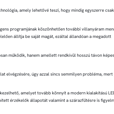
nológia, amely lehetővé teszi, hogy mindig egyszerre csak 
elligens programjának köszönhetően további villanyáram men
elően állítja be saját magát, ezáltal állandóan a megadott
san működik, hanem amellett rendkívül hosszú távon képe
at elvégzésére, úgy azzal sincs semmilyen probléma, mert
zelhető, amelyet tovább könnyít a modern kialakítású LED 
tett érzékelők állapotát valamint a szárazfűtésre is figyelm