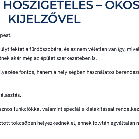
 HŐSZIGETELÉS – OKOS
KIJELZŐVEL
pest.
lyt fektet a fürdőszobára, és ez nem véletlen van így, mive
tnek akár még az épület szerkezetében is.
lyezése fontos, hanem a helyiségben használatos berendez
álasztás.
nos funkciókkal valamint speciális kialakítással rendelkez
ztott tokcsőben helyezkednek el, ennek folytán egyáltalán 