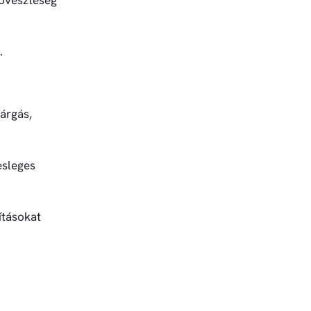
.
árgás,
esleges
ításokat