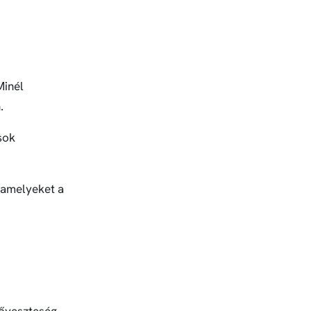
Minél
.
sok
, amelyeket a
hőveszteség