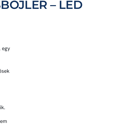
BOJLER – LED
l egy
ések
ik.
nem