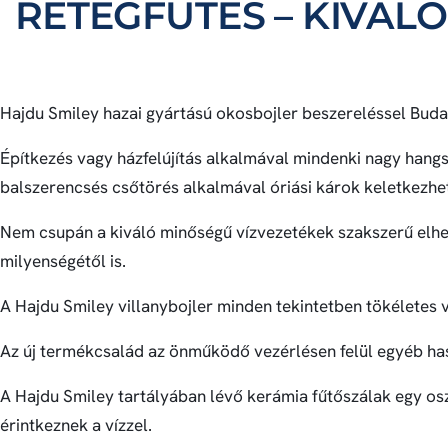
RÉTEGFŰTÉS – KIVÁLÓ
Hajdu Smiley hazai gyártású okosbojler beszereléssel Buda
Építkezés vagy házfelújítás alkalmával mindenki nagy hangsú
balszerencsés csőtörés alkalmával óriási károk keletkezhe
Nem csupán a kiváló minőségű vízvezetékek szakszerű elhe
milyenségétől is.
A Hajdu Smiley villanybojler minden tekintetben tökéletes v
Az új termékcsalád az önműködő vezérlésen felül egyéb hasz
A Hajdu Smiley tartályában lévő kerámia fűtőszálak egy os
érintkeznek a vízzel.