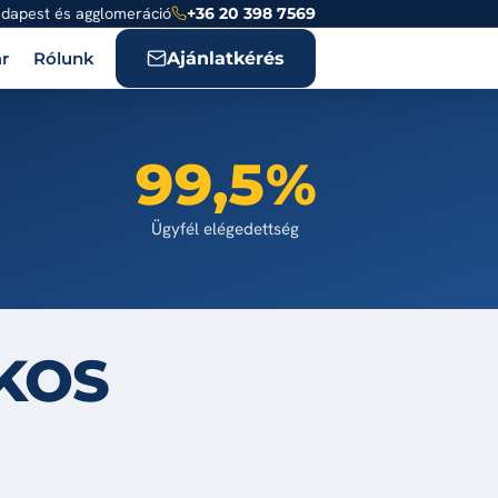
dapest és agglomeráció
+36 20 398 7569
Ajánlatkérés
r
Rólunk
99,5%
Ügyfél elégedettség
KOS