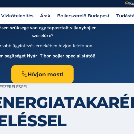
Bu
Vízkőtelenítés
Árak
Bojlerszerelő Budapest
Tudástá
sen szüksége van egy tapasztalt villanybojler
szerelőre?
rsabb ügyintézés érdekében hívjon telefonon!
n segítséget Nyári Tibor bojler specialistától!
Hívjon most!
ESZERELÉSSEL
ENERGIATAKARÉ
ELÉSSEL