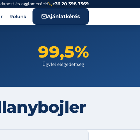
dapest és agglomeráció
+36 20 398 7569
Ajánlatkérés
r
Rólunk
99,5%
Ügyfél elégedettség
lanybojler