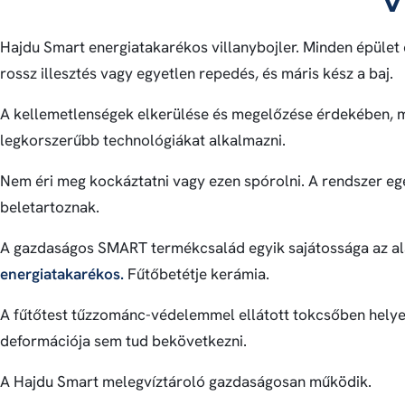
Hajdu Smart energiatakarékos villanybojler. Minden épület
rossz illesztés vagy egyetlen repedés, és máris kész a baj.
A kellemetlenségek elkerülése és megelőzése érdekében, m
legkorszerűbb technológiákat alkalmazni.
Nem éri meg kockáztatni vagy ezen spórolni. A rendszer e
beletartoznak.
A gazdaságos SMART termékcsalád egyik sajátossága az a
energiatakarékos.
Fűtőbetétje kerámia.
A fűtőtest tűzzománc-védelemmel ellátott tokcsőben helyezk
deformációja sem tud bekövetkezni.
A Hajdu Smart melegvíztároló gazdaságosan működik.