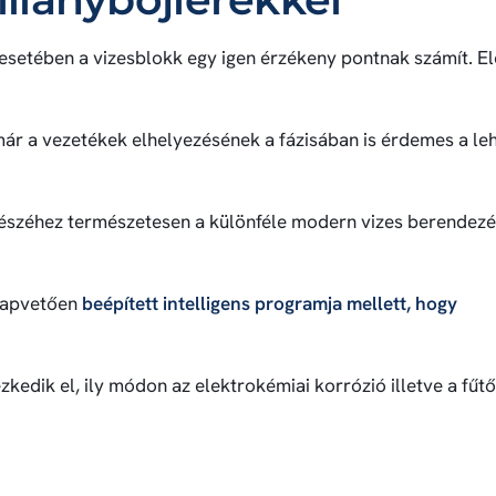
 esetében a vizesblokk egy igen érzékeny pontnak számít. E
ár a vezetékek elhelyezésének a fázisában is érdemes a le
gészéhez természetesen a különféle modern vizes berendezé
lapvetően
beépített intelligens programja mellett, hogy
edik el, ily módon az elektrokémiai korrózió illetve a fűtő