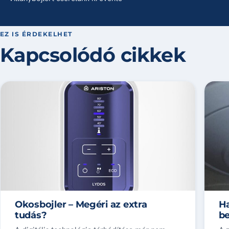
EZ IS ÉRDEKELHET
Kapcsolódó cikkek
Okosbojler – Megéri az extra
Ha
tudás?
be