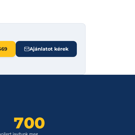
569
Ajánlatot kérek
700
bojlert javítunk meg