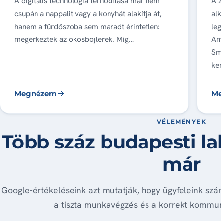
A digitális technológia térhódítása már nem
A 
csupán a nappalit vagy a konyhát alakítja át,
alk
hanem a fürdőszoba sem maradt érintetlen:
le
megérkeztek az okosbojlerek. Míg…
Am
Sm
ker
Megnézem
M
VÉLEMÉNYEK
Több száz budapesti l
már
Google-értékeléseink azt mutatják, hogy ügyfeleink szá
a tiszta munkavégzés és a korrekt kommun