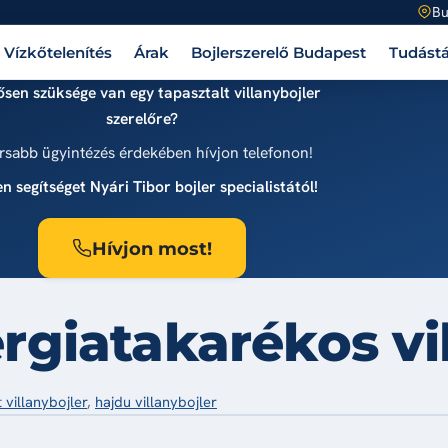
Bu
Vízkőtelenítés
Árak
Bojlerszerelő Budapest
Tudástá
sen szüksége van egy tapasztalt villanybojler
szerelőre?
rsabb ügyintézés érdekében hívjon telefonon!
n segítséget Nyári Tibor bojler specialistától!
Hívjon most!
giatakarékos vil
 villanybojler
,
hajdu villanybojler