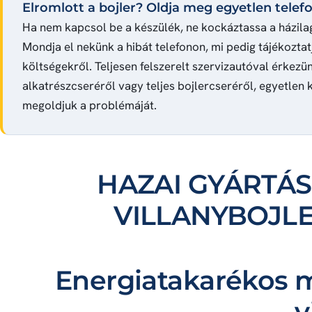
Elromlott a bojler? Oldja meg egyetlen telefo
Ha nem kapcsol be a készülék, ne kockáztassa a házilag
Mondja el nekünk a hibát telefonon, mi pedig tájékoztat
költségekről. Teljesen felszerelt szervizautóval érkezün
alkatrészcseréről vagy teljes bojlercseréről, egyetlen k
megoldjuk a problémáját.
HAZAI GYÁRTÁ
VILLANYBOJL
Energiatakarékos m
v