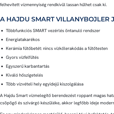
felhevített vízmennyiség rendkívül lassan hűlhet csak ki.
A HAJDU SMART VILLANYBOJLER 
Többfunkciós SMART vezérlés öntanuló rendszer
Energiatakarékos
Kerámia fűtőbetét: nincs vízkőlerakódás a fűtőtesten
Gyors vízfelfűtés
Egyszerű karbantartás
Kiváló hőszigetelés
Több vízvételi hely egyidejű kiszolgálása
A Hajdu Smart vízmelegítő berendezést roppant magas hatás
csöpögő és szivárgó készüléke, akkor legfőbb ideje modern