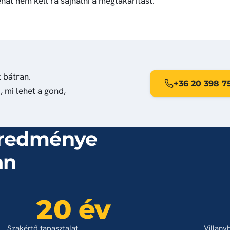
át nem kell rá sajnálni a megtakarítást.
 bátran.
+36 20 398 7
, mi lehet a gond,
eredménye
an
20 év
Szakértő tapasztalat
Villany