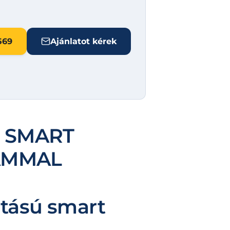
569
Ajánlatot kérek
 SMART
AMMAL
rtású smart