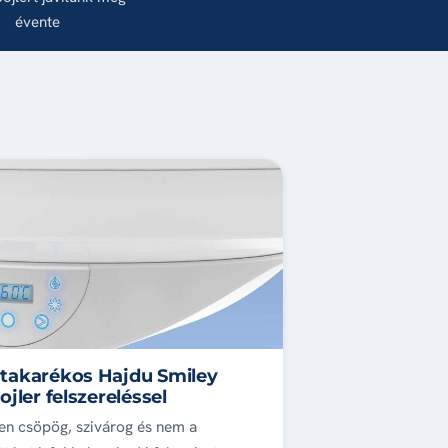
évente
takarékos Hajdu Smiley
ojler felszereléssel
n csöpög, szivárog és nem a