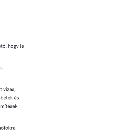
tő, hogy le
i,
 vizes,
ábelek és
ömítések
 hőfokra