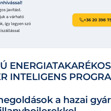
nhívással!
os javítást.
juk a várható
+36 20 398 7
k, így legyen szó
iszállással
SÚ ENERGIATAKARÉKOS
ER INTELIGENS PROGR
egoldások a hazai gyá
illanybojlerekkel