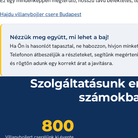
Ez egy mindenképpen megtérülő, hosszú távú befektetés, teh
Hajdu villanybojler csere Budapest
Nézzük meg együtt, mi lehet a baj!
Ha Ön is hasonlót tapasztal, ne habozzon, hívjon minket
Telefonon átbeszéljük a részleteket, segítünk megérteni
és rögtön adunk egy korrekt árat a javításra.
Szolgáltatásunk 
számokb
800
Villanybojlert cserélünk ki évente