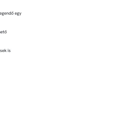
legendő egy
hető
sek is