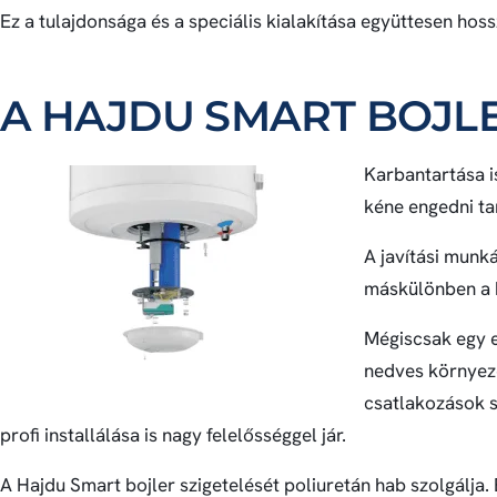
Ez a tulajdonsága és a speciális kialakítása együttesen hos
A HAJDU SMART BOJL
Karbantartása is
kéne engedni tar
A javítási munk
máskülönben a b
Mégiscsak egy e
nedves környeze
csatlakozások s
profi installálása is nagy felelősséggel jár.
A Hajdu Smart bojler szigetelését poliuretán hab szolgálja.