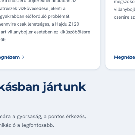
zártrendszerű bojlereknél általában az
megszokott
atrészek vízkövesedése jelenti a
villanyboj
ggyakrabban előforduló problémát.
cserére sz
ennyire csak lehetséges, a Hajdu Z120
art villanybojler esetében ez kiküszöbölésre
ült.…
egnézem
Megnéz
akásban jártunk
mára a gyorsaság, a pontos érkezés,
ikáció a legfontosabb.