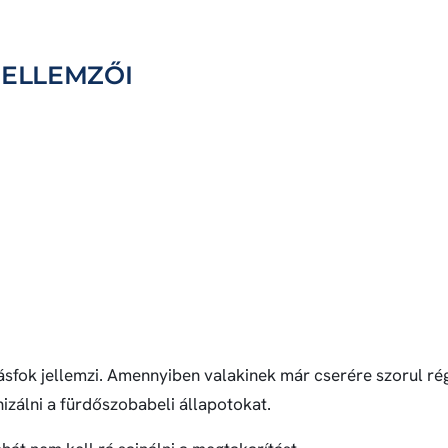
JELLEMZŐI
fok jellemzi. Amennyiben valakinek már cserére szorul régi
izálni a fürdőszobabeli állapotokat.