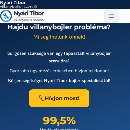
Nyári Tibor
Ugrás a tartalomra
villanybojler szerelő
Hajdu villanybojler probléma?
Mi segíthetünk önnek!
Sürgősen szüksége van egy tapasztalt villanybojler
szerelőre?
Gyorsabb ügyintézés érdekében hívjon telefonon!
Kérjen segítséget Nyári Tibor bojler specialistától!
Hívjon most!
99,5%
Ügyfél elégedettség