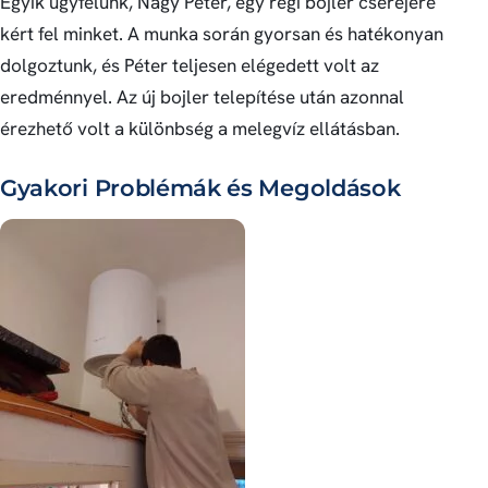
Egyik ügyfelünk, Nagy Péter, egy régi bojler cseréjére
kért fel minket. A munka során gyorsan és hatékonyan
dolgoztunk, és Péter teljesen elégedett volt az
eredménnyel. Az új bojler telepítése után azonnal
érezhető volt a különbség a melegvíz ellátásban.
Gyakori Problémák és Megoldások