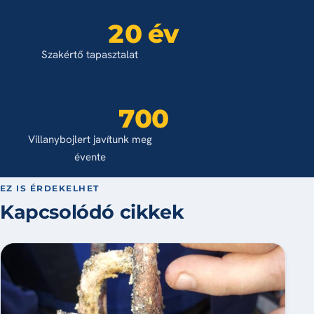
20 év
Szakértő tapasztalat
700
Villanybojlert javítunk meg
évente
EZ IS ÉRDEKELHET
Kapcsolódó cikkek