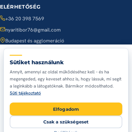
ELÉRHETŐSÉG
+36 20 398 7569
nyaritibor76@gmail.com
Budapest és agglomeráció
A hét minden napján, 7:00 – 20:00
Sütiket használunk
Annyit, amennyi az oldal működéséhez kell – és ha
© 2026 Nyári Tibor villanybojler szerelő
megengeded, egy keveset ahhoz is, hogy lássuk, mi segít
Adatvédelem
Impresszum
Sütik
Süti-beállítások
a leginkább a látogatóknak. Bármikor módosíthatod.
Készítette:
Kreatívoldal
Süti tájékoztató
Elfogadom
Csak a szükségeset