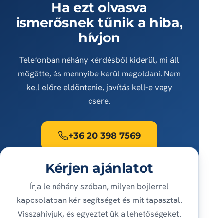
Ha ezt olvasva
ismerősnek tűnik a hiba,
hívjon
Telefonban néhány kérdésből kiderül, mi áll
mögötte, és mennyibe kerül megoldani. Nem
kell előre eldöntenie, javítás kell-e vagy
csere.
+36 20 398 7569
Kérjen ajánlatot
Írja le néhány szóban, milyen bojlerrel
kapcsolatban kér segítséget és mit tapasztal.
Visszahívjuk, és egyeztetjük a lehetőségeket.