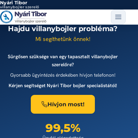
Nyári Tibor
Ugrás a tartalomra
villanybojler szerelő
Hajdu villanybojler probléma?
Mi segíthetünk önnek!
Sürgősen szüksége van egy tapasztalt villanybojler
szerelőre?
Gyorsabb ügyintézés érdekében hívjon telefonon!
Kérjen segítséget Nyári Tibor bojler specialistától!
Hívjon most!
99,5%
Ügyfél elégedettség