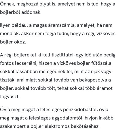
Önnek, méghozzá olyat is, amelyet nem is tud, hogy a
bojlerból adódnak.
Ilyen például a magas áramszámla, amelyet, ha nem
mondják, akkor nem fogja tudni, hogy a régi, vízköves
bojler okoz.
A régi bojlereket ki kell tisztíttatni, egy idő után pedig
fontos lecserélni, hiszen a vízköves bojler fűtőszálai
sokkal lassabban melegednek fel, mint az újak vagy
tiszták, ami miatt sokkal tovább van bekapcsolva a
bojler, sokkal tovább tölt, tehát sokkal több áramot
fogyaszt.
Óvja meg magát a felesleges pénzkidobástól, óvja
meg magát a felesleges aggodalomtól, hívjon inkább
szakembert a bojler elektromos bekötéséhez.