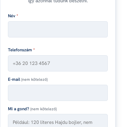
így azonnal tudunk beszélni.
Név
*
Telefonszám
*
E-mail
(nem kötelező)
Mi a gond?
(nem kötelező)