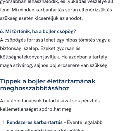
gyorsabban elhasználódik, és lyukadás veszélye áll
fenn. Mi minden karbantartás során ellenőrizzük és
szükség esetén kicseréljük az anódot.
6. Mi történik, ha a bojler csöpög?
A csöpögés forrása lehet egy hibás tömítés vagy a
biztonsági szelep. Ezeket gyorsan és
költséghatékonyan javítjuk. Ha azonban a tartály
maga szivárog, sajnos bojlercserére van szükség.
Tippek a bojler élettartamának
meghosszabbításához
Az alábbi tanácsok betartásával sok pénzt és
kellemetlenséget spórolhat meg:
Rendszeres karbantartás
– Évente legalább
egyszer ellenőriztesse a készüléket.