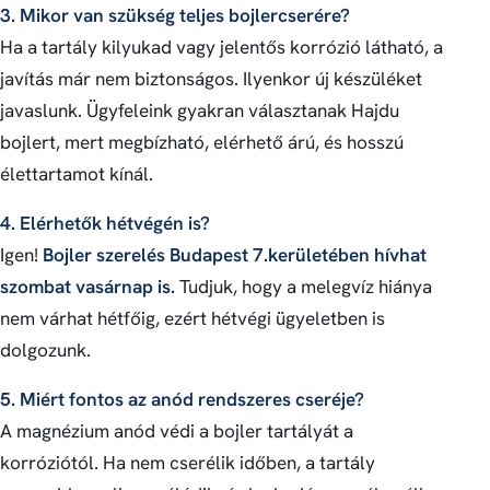
3. Mikor van szükség teljes bojlercserére?
Ha a tartály kilyukad vagy jelentős korrózió látható, a
javítás már nem biztonságos. Ilyenkor új készüléket
javaslunk. Ügyfeleink gyakran választanak Hajdu
bojlert, mert megbízható, elérhető árú, és hosszú
élettartamot kínál.
4. Elérhetők hétvégén is?
Igen!
Bojler szerelés Budapest 7.kerületében hívhat
szombat vasárnap is.
Tudjuk, hogy a melegvíz hiánya
nem várhat hétfőig, ezért hétvégi ügyeletben is
dolgozunk.
5. Miért fontos az anód rendszeres cseréje?
A magnézium anód védi a bojler tartályát a
korróziótól. Ha nem cserélik időben, a tartály