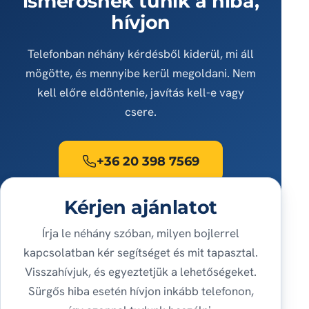
ismerősnek tűnik a hiba,
hívjon
Telefonban néhány kérdésből kiderül, mi áll
mögötte, és mennyibe kerül megoldani. Nem
kell előre eldöntenie, javítás kell-e vagy
csere.
+36 20 398 7569
Kérjen ajánlatot
Írja le néhány szóban, milyen bojlerrel
kapcsolatban kér segítséget és mit tapasztal.
Visszahívjuk, és egyeztetjük a lehetőségeket.
Sürgős hiba esetén hívjon inkább telefonon,