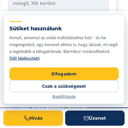
Sütiket használunk
Hozzájárulok, hogy a megadott adataimat a
Annyit, amennyi az oldal működéséhez kell – és ha
megkeresés megválaszolásához felhasználják.
megengeded, egy keveset ahhoz is, hogy lássuk, mi segít
Adatkezelési tájékoztató
a leginkább a látogatóknak. Bármikor módosíthatod.
Süti tájékoztató
Ajánlatot kérek
Elfogadom
Vagy hívjon egyből:
+36 20 398 7569
Csak a szükségeset
Beállítások
Nyári Tibor villanybojler szerelő
Hajdu villanybojler javítás, csere és vízkőtelenítés
Hívás
Üzenet
Budapesten. Alkatrész és cserebojler is van a