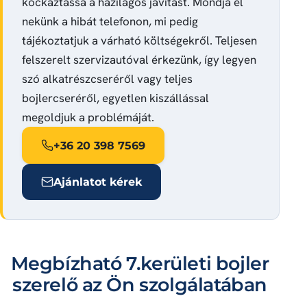
kockáztassa a házilagos javítást. Mondja el
nekünk a hibát telefonon, mi pedig
tájékoztatjuk a várható költségekről. Teljesen
felszerelt szervizautóval érkezünk, így legyen
szó alkatrészcseréről vagy teljes
bojlercseréről, egyetlen kiszállással
megoldjuk a problémáját.
+36 20 398 7569
Ajánlatot kérek
Megbízható 7.kerületi bojler
szerelő az Ön szolgálatában