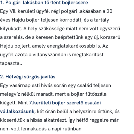
1. Polgári lakásban történt bojlercsere
Egy VII. kerületi ügyfél régi polgári lakásában a 20
éves Hajdu bojler teljesen korrodált, és a tartály
kilyukadt. A hely szűkössége miatt nem volt egyszerű
a szerelés, de sikeresen beépítettünk egy új, korszerű
Hajdu bojlert, amely energiatakarékosabb is. Az
ügyfél azóta a villanyszámlán is megtakarítást
tapasztal.
2. Hétvégi sürgős javítás
Egy vasárnap esti hívás során egy család teljesen
melegvíz nélkül maradt, mert a bojler fűtőszála
kiégett. Mint
7.kerületi bojler szerelő családi
vállalkozásunk
, két órán belül a helyszínre értünk, és
kicseréltük a hibás alkatrészt. Így hétfő reggelre már
nem volt fennakadás a napi rutinban.