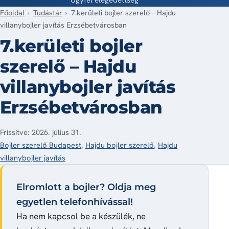
Főoldal
Tudástár
7.kerületi bojler szerelő – Hajdu
villanybojler javítás Erzsébetvárosban
7.kerületi bojler
szerelő – Hajdu
villanybojler javítás
Erzsébetvárosban
Frissítve: 2026. július 31.
Bojler szerelő Budapest
,
Hajdu bojler szerelő
,
Hajdu
villanybojler javítás
Elromlott a bojler? Oldja meg
egyetlen telefonhívással!
Ha nem kapcsol be a készülék, ne