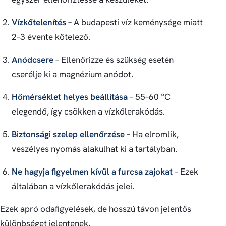
Vízkőtelenítés
– A budapesti víz keménysége miatt
2–3 évente kötelező.
Anódcsere
– Ellenőrizze és szükség esetén
cserélje ki a magnézium anódot.
Hőmérséklet helyes beállítása
– 55–60 °C
elegendő, így csökken a vízkőlerakódás.
Biztonsági szelep ellenőrzése
– Ha elromlik,
veszélyes nyomás alakulhat ki a tartályban.
Ne hagyja figyelmen kívül a furcsa zajokat
– Ezek
általában a vízkőlerakódás jelei.
Ezek apró odafigyelések, de hosszú távon jelentős
különbséget jelentenek.