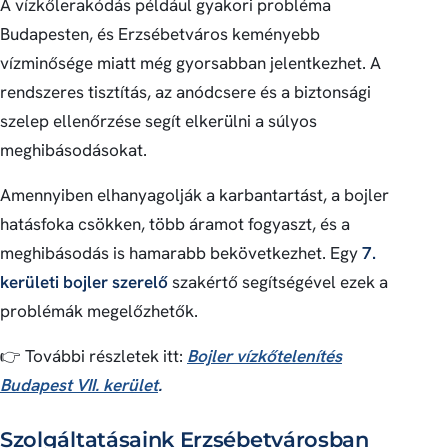
A vízkőlerakódás például gyakori probléma
Budapesten, és Erzsébetváros keményebb
vízminősége miatt még gyorsabban jelentkezhet. A
rendszeres tisztítás, az anódcsere és a biztonsági
szelep ellenőrzése segít elkerülni a súlyos
meghibásodásokat.
Amennyiben elhanyagolják a karbantartást, a bojler
hatásfoka csökken, több áramot fogyaszt, és a
meghibásodás is hamarabb bekövetkezhet. Egy
7.
kerületi bojler szerelő
szakértő segítségével ezek a
problémák megelőzhetők.
👉 További részletek itt:
Bojler vízkőtelenítés
Budapest VII. kerület
.
Szolgáltatásaink Erzsébetvárosban