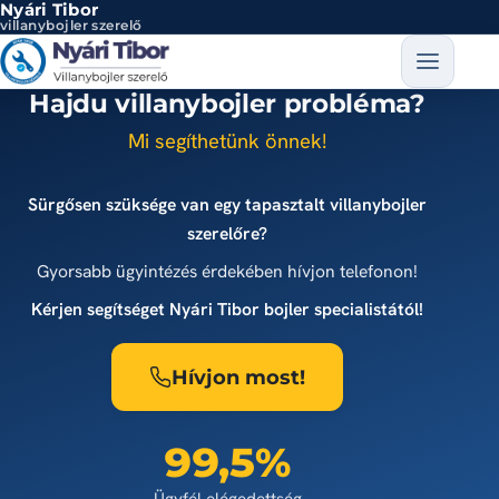
Nyári Tibor
Ugrás a tartalomra
villanybojler szerelő
Hajdu villanybojler probléma?
Mi segíthetünk önnek!
Sürgősen szüksége van egy tapasztalt villanybojler
szerelőre?
Gyorsabb ügyintézés érdekében hívjon telefonon!
Kérjen segítséget Nyári Tibor bojler specialistától!
Hívjon most!
99,5%
Ügyfél elégedettség