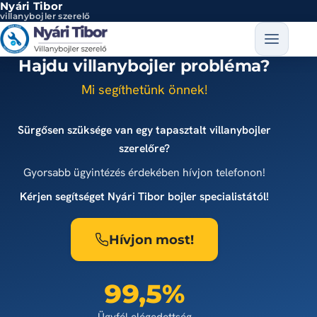
Nyári Tibor
Ugrás a tartalomra
villanybojler szerelő
Hajdu villanybojler probléma?
Mi segíthetünk önnek!
Sürgősen szüksége van egy tapasztalt villanybojler
szerelőre?
Gyorsabb ügyintézés érdekében hívjon telefonon!
Kérjen segítséget Nyári Tibor bojler specialistától!
Hívjon most!
99,5%
Ügyfél elégedettség