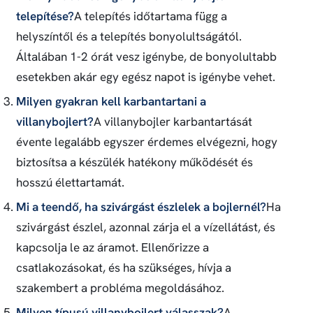
telepítése?
A telepítés időtartama függ a
helyszíntől és a telepítés bonyolultságától.
Általában 1-2 órát vesz igénybe, de bonyolultabb
esetekben akár egy egész napot is igénybe vehet.
Milyen gyakran kell karbantartani a
villanybojlert?
A villanybojler karbantartását
évente legalább egyszer érdemes elvégezni, hogy
biztosítsa a készülék hatékony működését és
hosszú élettartamát.
Mi a teendő, ha szivárgást észlelek a bojlernél?
Ha
szivárgást észlel, azonnal zárja el a vízellátást, és
kapcsolja le az áramot. Ellenőrizze a
csatlakozásokat, és ha szükséges, hívja a
szakembert a probléma megoldásához.
Milyen típusú villanybojlert válasszak?
A