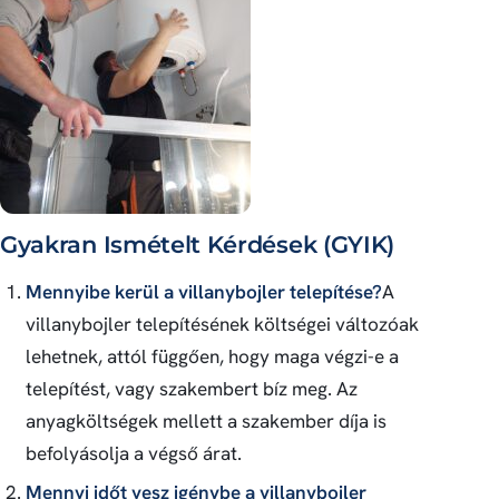
Gyakran Ismételt Kérdések (GYIK)
Mennyibe kerül a villanybojler telepítése?
A
villanybojler telepítésének költségei változóak
lehetnek, attól függően, hogy maga végzi-e a
telepítést, vagy szakembert bíz meg. Az
anyagköltségek mellett a szakember díja is
befolyásolja a végső árat.
Mennyi időt vesz igénybe a villanybojler