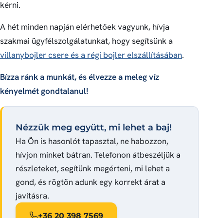
kérni.
A hét minden napján elérhetőek vagyunk, hívja
szakmai ügyfélszolgálatunkat, hogy segítsünk a
villanybojler csere és a régi bojler elszállításában
.
Bízza ránk a munkát, és élvezze a meleg víz
kényelmét gondtalanul!
Nézzük meg együtt, mi lehet a baj!
Ha Ön is hasonlót tapasztal, ne habozzon,
hívjon minket bátran. Telefonon átbeszéljük a
részleteket, segítünk megérteni, mi lehet a
gond, és rögtön adunk egy korrekt árat a
javításra.
+36 20 398 7569