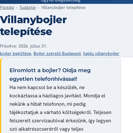
Főoldal
Tudástár
Villanybojler telepítése
Villanybojler
telepítése
Frissítve: 2026. július 31.
bojler bekötése
,
Bojler szerelő Budapest
,
hajdu villanybojler
Elromlott a bojler? Oldja meg
egyetlen telefonhívással!
Ha nem kapcsol be a készülék, ne
kockáztassa a házilagos javítást. Mondja el
nekünk a hibát telefonon, mi pedig
tájékoztatjuk a várható költségekről. Teljesen
felszerelt szervizautóval érkezünk, így legyen
szó alkatrészcseréről vagy teljes