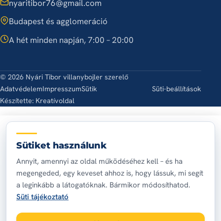
nyaritibor76@gmail.com
Budapest és agglomeráció
A hét minden napján, 7:00 – 20:00
© 2026 Nyári Tibor villanybojler szerelő
Adatvédelem
Impresszum
Sütik
Süti-beállítások
Készítette:
Kreatívoldal
Sütiket használunk
Annyit, amennyi az oldal működéséhez kell – és ha
megengeded, egy keveset ahhoz is, hogy lássuk, mi segít
a leginkább a látogatóknak. Bármikor módosíthatod.
Süti tájékoztató