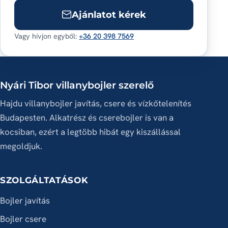
Ajánlatot kérek
Vagy hívjon egyből:
+36 20 398 7569
Nyári Tibor villanybojler szerelő
Hajdu villanybojler javítás, csere és vízkőtelenítés
Budapesten. Alkatrész és cserebojler is van a
kocsiban, ezért a legtöbb hibát egy kiszállással
megoldjuk.
SZOLGÁLTATÁSOK
Bojler javítás
Bojler csere