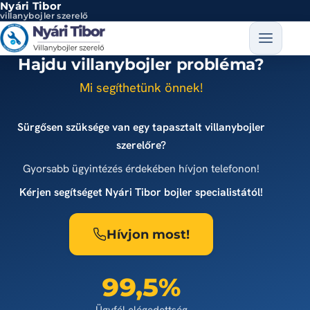
Nyári Tibor
Ugrás a tartalomra
villanybojler szerelő
Hajdu villanybojler probléma?
Mi segíthetünk önnek!
Sürgősen szüksége van egy tapasztalt villanybojler
szerelőre?
Gyorsabb ügyintézés érdekében hívjon telefonon!
Kérjen segítséget Nyári Tibor bojler specialistától!
Hívjon most!
99,5%
Ügyfél elégedettség