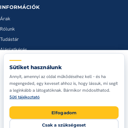
INFORMÁCIÓK
Árak
Rólunk
Tudástár
Ajánlatkérés
ELÉRHETŐSÉG
Sütiket használunk
+36 20 398 7569
Annyit, amennyi az oldal működéséhez kell – és ha
megengeded, egy keveset ahhoz is, hogy lássuk, mi segít
nyaritibor76@gmail.com
a leginkább a látogatóknak. Bármikor módosíthatod.
Budapest és agglomeráció
Süti tájékoztató
A hét minden napján, 7:00 – 20:00
Elfogadom
Csak a szükségeset