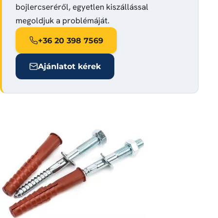
bojlercseréről, egyetlen kiszállással
megoldjuk a problémáját.
+36 20 398 7569
Ajánlatot kérek