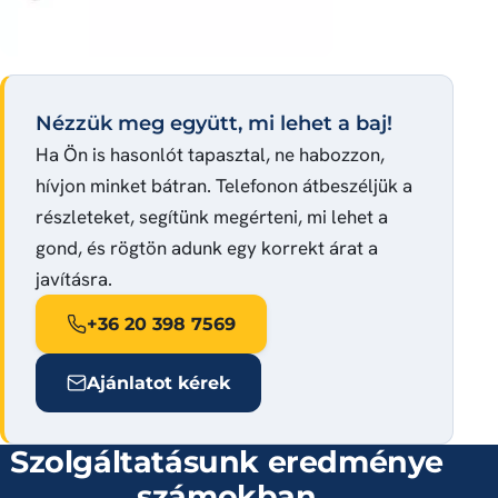
Nézzük meg együtt, mi lehet a baj!
Ha Ön is hasonlót tapasztal, ne habozzon,
hívjon minket bátran. Telefonon átbeszéljük a
részleteket, segítünk megérteni, mi lehet a
gond, és rögtön adunk egy korrekt árat a
javításra.
+36 20 398 7569
Ajánlatot kérek
Szolgáltatásunk eredménye
számokban