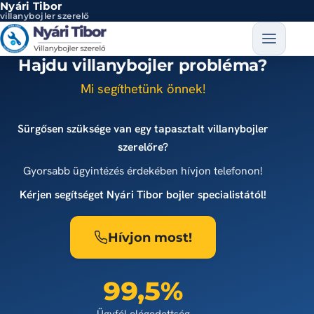
Nyári Tibor
Ugrás a tartalomra
villanybojler szerelő
Hajdu villanybojler probléma?
Mi segíthetünk önnek!
Sürgősen szüksége van egy tapasztalt villanybojler
szerelőre?
Gyorsabb ügyintézés érdekében hívjon telefonon!
Kérjen segítséget Nyári Tibor bojler specialistától!
Hívjon most!
99,5%
Ügyfél elégedettség