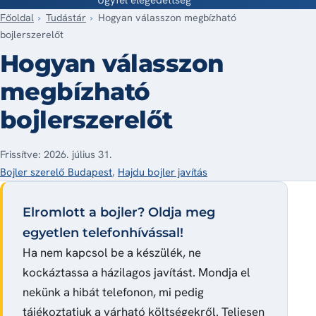
Főoldal
Tudástár
Hogyan válasszon megbízható
bojlerszerelőt
Hogyan válasszon
megbízható
bojlerszerelőt
Frissítve: 2026. július 31.
Bojler szerelő Budapest
,
Hajdu bojler javítás
Elromlott a bojler? Oldja meg
egyetlen telefonhívással!
Ha nem kapcsol be a készülék, ne
kockáztassa a házilagos javítást. Mondja el
nekünk a hibát telefonon, mi pedig
tájékoztatjuk a várható költségekről. Teljesen