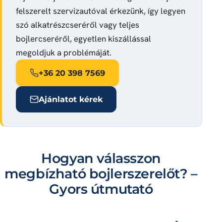
felszerelt szervizautóval érkezünk, így legyen
szó alkatrészcseréről vagy teljes
bojlercseréről, egyetlen kiszállással
megoldjuk a problémáját.
+36 20 398 7569
Ajánlatot kérek
Hogyan válasszon
megbízható bojlerszerelőt? –
Gyors útmutató