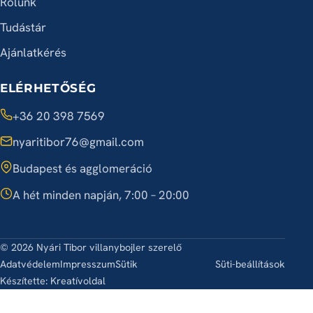
Rólunk
Tudástár
Ajánlatkérés
ELÉRHETŐSÉG
+36 20 398 7569
nyaritibor76@gmail.com
Budapest és agglomeráció
A hét minden napján, 7:00 – 20:00
© 2026 Nyári Tibor villanybojler szerelő
Adatvédelem
Impresszum
Sütik
Süti-beállítások
Készítette:
Kreatívoldal