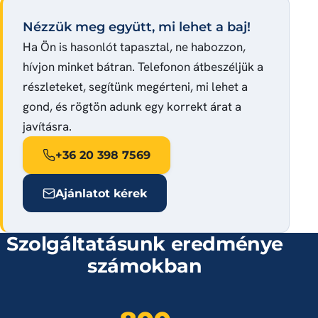
Nézzük meg együtt, mi lehet a baj!
Ha Ön is hasonlót tapasztal, ne habozzon,
hívjon minket bátran. Telefonon átbeszéljük a
részleteket, segítünk megérteni, mi lehet a
gond, és rögtön adunk egy korrekt árat a
javításra.
+36 20 398 7569
Ajánlatot kérek
Szolgáltatásunk eredménye
számokban