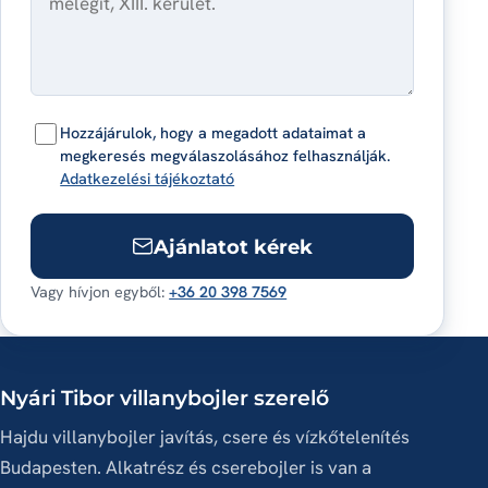
Hozzájárulok, hogy a megadott adataimat a
megkeresés megválaszolásához felhasználják.
Adatkezelési tájékoztató
Ajánlatot kérek
Vagy hívjon egyből:
+36 20 398 7569
Nyári Tibor villanybojler szerelő
Hajdu villanybojler javítás, csere és vízkőtelenítés
Budapesten. Alkatrész és cserebojler is van a