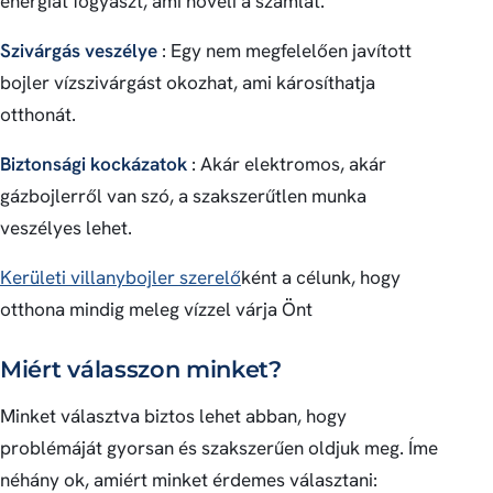
energiát fogyaszt, ami növeli a számlát.
Szivárgás veszélye
: Egy nem megfelelően javított
bojler vízszivárgást okozhat, ami károsíthatja
otthonát.
Biztonsági kockázatok
: Akár elektromos, akár
gázbojlerről van szó, a szakszerűtlen munka
veszélyes lehet.
Kerületi villanybojler szerelő
ként a célunk, hogy
otthona mindig meleg vízzel várja Önt
Miért válasszon minket?
Minket választva biztos lehet abban, hogy
problémáját gyorsan és szakszerűen oldjuk meg. Íme
néhány ok, amiért minket érdemes választani: