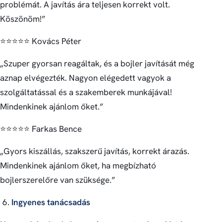
problémát. A javítás ára teljesen korrekt volt.
Köszönöm!”
⭐️⭐️⭐️⭐️⭐️ Kovács Péter
„Szuper gyorsan reagáltak, és a bojler javítását még
aznap elvégezték. Nagyon elégedett vagyok a
szolgáltatással és a szakemberek munkájával!
Mindenkinek ajánlom őket.”
⭐️⭐️⭐️⭐️⭐️ Farkas Bence
„Gyors kiszállás, szakszerű javítás, korrekt árazás.
Mindenkinek ajánlom őket, ha megbízható
bojlerszerelőre van szüksége.”
Ingyenes tanácsadás