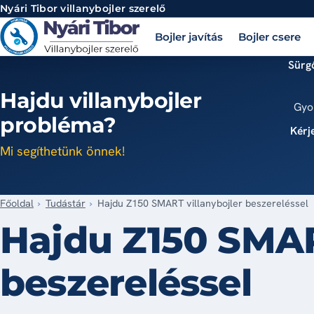
Ugrás a tartalomra
Nyári Tibor
villanybojler szerelő
Bojler javítás
Bojler csere
Sürgő
Hajdu villanybojler
Gyo
probléma?
Kérje
Mi segíthetünk önnek!
Főoldal
Tudástár
Hajdu Z150 SMART villanybojler beszereléssel
Hajdu Z150 SMAR
beszereléssel