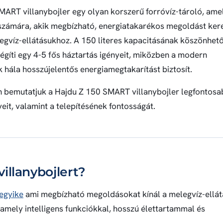
ART villanybojler egy olyan korszerű forróvíz-tároló, amel
számára, akik megbízható, energiatakarékos megoldást ker
gvíz-ellátásukhoz. A 150 literes kapacitásának köszönhet
légíti egy 4-5 fős háztartás igényeit, miközben a modern
 hála hosszújelentős energiamegtakarítást biztosít.
 bemutatjuk a Hajdu Z 150 SMART villanybojler legfontosa
yeit, valamint a telepítésének fontosságát.
illanybojlert?
 egyike
ami megbízható megoldásokat kínál a melegvíz-ellátá
 amely intelligens funkciókkal, hosszú élettartammal és