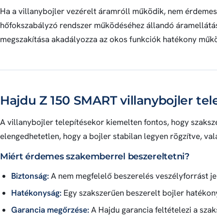
Ha a villanybojler vezérelt áramróll működik, nem érdemes o
hőfokszabályzó rendszer működéséhez állandó áramellátás
megszakítása akadályozza az okos funkciók hatékony műkö
Hajdu Z 150 SMART villanybojler tele
A villanybojler telepítésekor kiemelten fontos, hogy szaks
elengedhetetlen, hogy a bojler stabilan legyen rögzítve, va
Miért érdemes szakemberrel beszereltetni?
Biztonság:
A nem megfelelő beszerelés veszélyforrást je
Hatékonyság:
Egy szakszerűen beszerelt bojler hatéko
Garancia megőrzése:
A Hajdu garancia feltételezi a szak