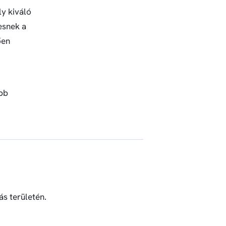
y kiváló
esnek a
ően
bb
s területén.