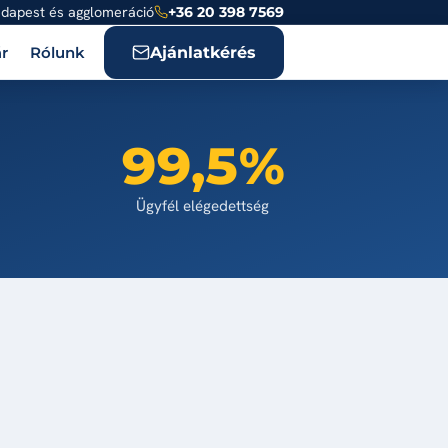
dapest és agglomeráció
+36 20 398 7569
Ajánlatkérés
r
Rólunk
99,5%
Ügyfél elégedettség