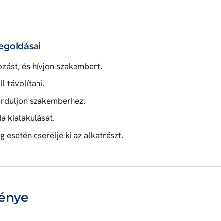
megoldásai
zást, és hívjon szakembert.
l távolítani.
forduljon szakemberhez.
 kialakulását.
 esetén cserélje ki az alkatrészt.
ménye