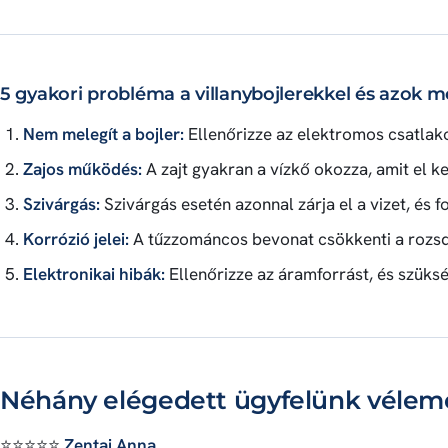
5 gyakori probléma a villanybojlerekkel és azok 
Nem melegít a bojler:
Ellenőrizze az elektromos csatlako
Zajos működés:
A zajt gyakran a vízkő okozza, amit el kel
Szivárgás:
Szivárgás esetén azonnal zárja el a vizet, és 
Korrózió jelei:
A tűzzománcos bevonat csökkenti a rozsda
Elektronikai hibák:
Ellenőrizze az áramforrást, és szükség
Néhány elégedett ügyfelünk véle
⭐⭐⭐⭐⭐
Zentai Anna