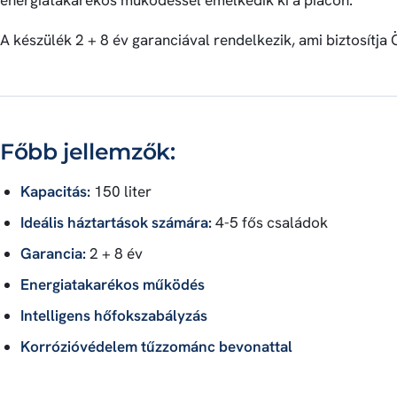
energiatakarékos működéssel emelkedik ki a piacon.
A készülék 2 + 8 év garanciával rendelkezik, ami biztosítja
Főbb jellemzők:
Kapacitás:
150 liter
Ideális háztartások számára:
4-5 fős családok
Garancia:
2 + 8 év
Energiatakarékos működés
Intelligens hőfokszabályzás
Korrózióvédelem tűzzománc bevonattal