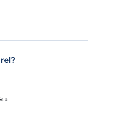
rel?
és a