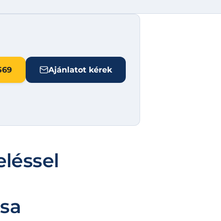
569
Ajánlatot kérek
eléssel
ása