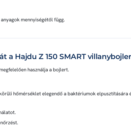
s anyagok mennyiségétől függ.
t a Hajdu Z 150 SMART villanybojler
egfelelően használja a bojlert.
körüli hőmérséklet elegendő a baktériumok elpusztítására 
nálatot.
nőrzést.