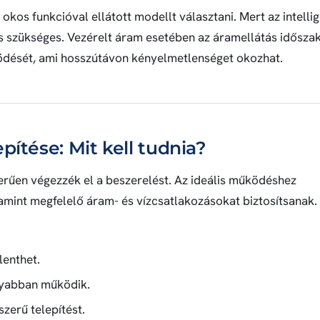
kos funkcióval ellátott modellt választani. Mert az intelli
 szükséges. Vezérelt áram esetében az áramellátás idősza
dését, ami hosszútávon kényelmetlenséget okozhat.
pítése: Mit kell tudnia?
zerűen végezzék el a beszerelést. Az ideális működéshez
lamint megfelelő áram- és vízcsatlakozásokat biztosítsanak.
lenthet.
nyabban működik.
szerű telepítést.