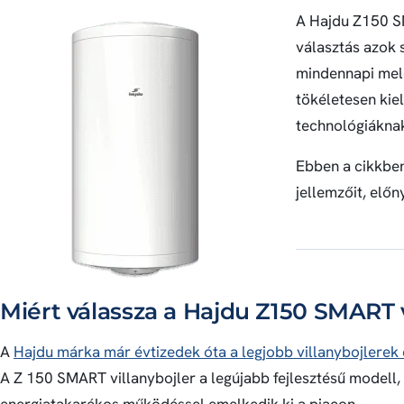
A Hajdu Z150 SM
választás azok 
mindennapi mele
tökéletesen kie
technológiáknak
Ebben a cikkben
jellemzőit, előn
Miért válassza a Hajdu Z150 SMART v
A
Hajdu márka már évtizedek óta a legjobb villanybojlerek
A Z 150 SMART villanybojler a legújabb fejlesztésű modell,