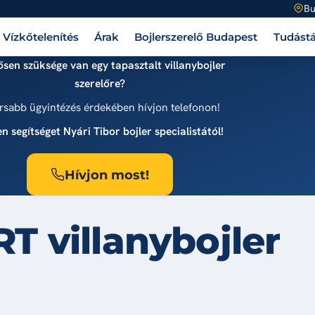
Bu
Vízkőtelenítés
Árak
Bojlerszerelő Budapest
Tudástá
sen szüksége van egy tapasztalt villanybojler
szerelőre?
rsabb ügyintézés érdekében hívjon telefonon!
n segítséget Nyári Tibor bojler specialistától!
Hívjon most!
T villanybojler