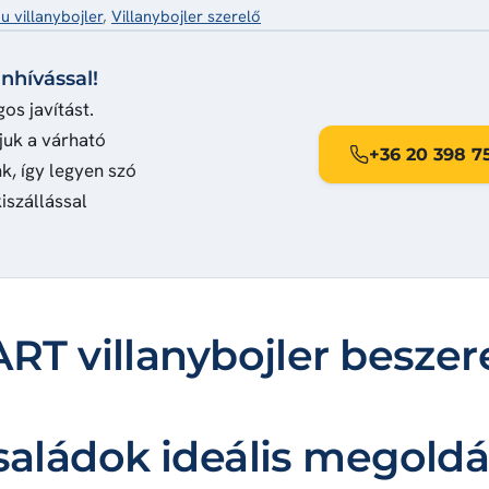
u villanybojler
,
Villanybojler szerelő
nhívással!
os javítást.
juk a várható
+36 20 398 7
k, így legyen szó
iszállással
RT villanybojler beszer
családok ideális megold