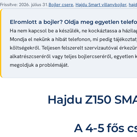
Frissítve: 2026. július 31.
Bojler csere
,
Hajdu Smart villanybojler
,
hajd
Elromlott a bojler? Oldja meg egyetlen telefo
Ha nem kapcsol be a készülék, ne kockáztassa a házilag
Mondja el nekünk a hibát telefonon, mi pedig tájékoztat
költségekről. Teljesen felszerelt szervizautóval érkezün
alkatrészcseréről vagy teljes bojlercseréről, egyetlen k
megoldjuk a problémáját.
Hajdu Z150 SMA
A 4-5 fős 