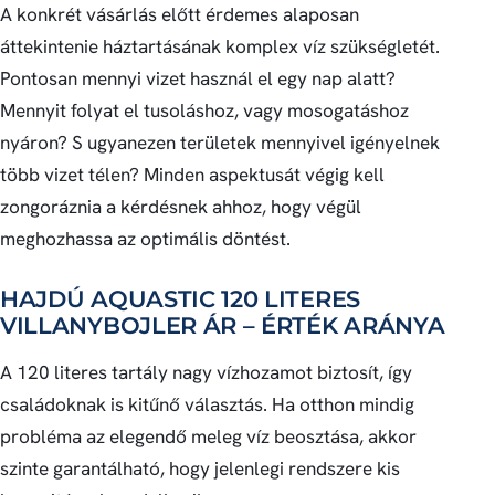
A konkrét vásárlás előtt érdemes alaposan
áttekintenie háztartásának komplex víz szükségletét.
Pontosan mennyi vizet használ el egy nap alatt?
Mennyit folyat el tusoláshoz, vagy mosogatáshoz
nyáron? S ugyanezen területek mennyivel igényelnek
több vizet télen? Minden aspektusát végig kell
zongoráznia a kérdésnek ahhoz, hogy végül
meghozhassa az optimális döntést.
HAJDÚ AQUASTIC 120 LITERES
VILLANYBOJLER ÁR – ÉRTÉK ARÁNYA
A 120 literes tartály nagy vízhozamot biztosít, így
családoknak is kitűnő választás. Ha otthon mindig
probléma az elegendő meleg víz beosztása, akkor
szinte garantálható, hogy jelenlegi rendszere kis