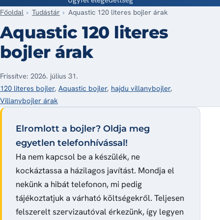
Főoldal
Tudástár
Aquastic 120 literes bojler árak
Aquastic 120 literes
bojler árak
Frissítve: 2026. július 31.
120 literes bojler
,
Aquastic bojler
,
hajdu villanybojler
,
Villanybojler árak
Elromlott a bojler? Oldja meg
egyetlen telefonhívással!
Ha nem kapcsol be a készülék, ne
kockáztassa a házilagos javítást. Mondja el
nekünk a hibát telefonon, mi pedig
tájékoztatjuk a várható költségekről. Teljesen
felszerelt szervizautóval érkezünk, így legyen