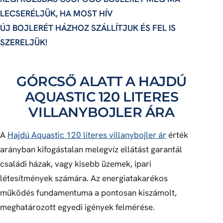
LECSERÉLJÜK, HA MOST HÍV
ÚJ BOJLERÉT HÁZHOZ SZÁLLÍTJUK ÉS FEL IS
SZERELJÜK!
GÓRCSŐ ALATT A HAJDÚ
AQUASTIC 120 LITERES
VILLANYBOJLER ÁRA
A
Hajdú Aquastic 120 literes villanybojler ár
érték
arányban kifogástalan melegvíz ellátást garantál
családi házak, vagy kisebb üzemek, ipari
létesítmények számára. Az energiatakarékos
működés fundamentuma a pontosan kiszámolt,
meghatározott egyedi igények felmérése.