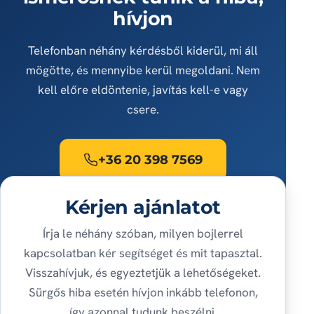
hívjon
Telefonban néhány kérdésből kiderül, mi áll
mögötte, és mennyibe kerül megoldani. Nem
kell előre eldöntenie, javítás kell-e vagy
csere.
+36 20 398 7569
Kérjen ajánlatot
Írja le néhány szóban, milyen bojlerrel
kapcsolatban kér segítséget és mit tapasztal.
Visszahívjuk, és egyeztetjük a lehetőségeket.
Sürgős hiba esetén hívjon inkább telefonon,
így azonnal tudunk beszélni.