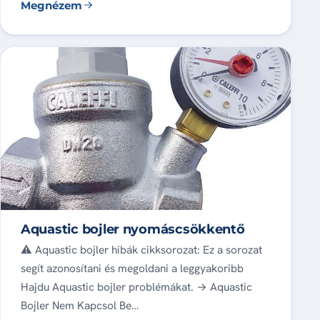
Megnézem
Aquastic bojler nyomáscsökkentő
⚠️ Aquastic bojler hibák cikksorozat: Ez a sorozat
segít azonosítani és megoldani a leggyakoribb
Hajdu Aquastic bojler problémákat. → Aquastic
Bojler Nem Kapcsol Be…