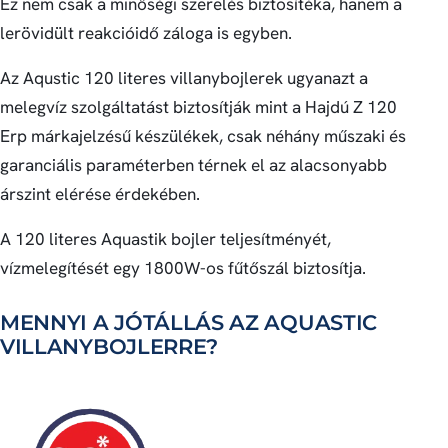
Ez nem csak a minőségi szerelés biztosítéka, hanem a
lerövidült reakcióidő záloga is egyben.
Az Aqustic 120 literes villanybojlerek ugyanazt a
melegvíz szolgáltatást biztosítják mint a Hajdú Z 120
Erp márkajelzésű készülékek, csak néhány műszaki és
garanciális paraméterben térnek el az alacsonyabb
árszint elérése érdekében.
A 120 literes Aquastik bojler teljesítményét,
vízmelegítését egy 1800W-os fűtőszál biztosítja.
MENNYI A JÓTÁLLÁS AZ AQUASTIC
VILLANYBOJLERRE?