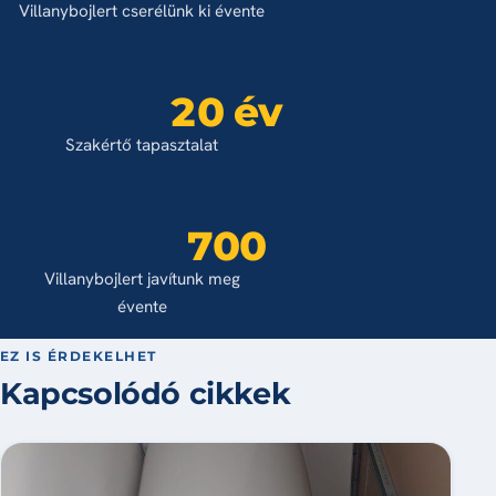
Villanybojlert cserélünk ki évente
20 év
Szakértő tapasztalat
700
Villanybojlert javítunk meg
évente
EZ IS ÉRDEKELHET
Kapcsolódó cikkek