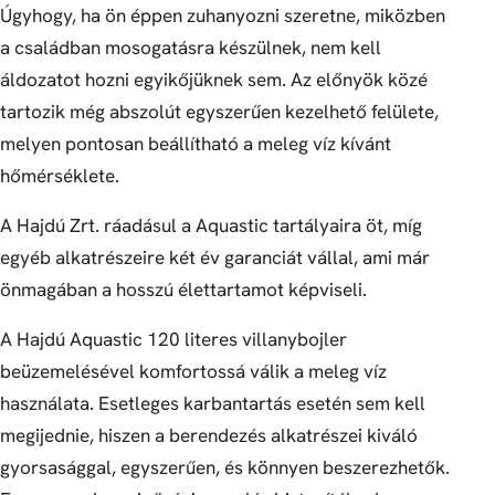
Úgyhogy, ha ön éppen zuhanyozni szeretne, miközben
a családban mosogatásra készülnek, nem kell
áldozatot hozni egyikőjüknek sem. Az előnyök közé
tartozik még abszolút egyszerűen kezelhető felülete,
melyen pontosan beállítható a meleg víz kívánt
hőmérséklete.
A Hajdú Zrt. ráadásul a Aquastic tartályaira öt, míg
egyéb alkatrészeire két év garanciát vállal, ami már
önmagában a hosszú élettartamot képviseli.
A Hajdú Aquastic 120 literes villanybojler
beüzemelésével komfortossá válik a meleg víz
használata. Esetleges karbantartás esetén sem kell
megijednie, hiszen a berendezés alkatrészei kiváló
gyorsasággal, egyszerűen, és könnyen beszerezhetők.