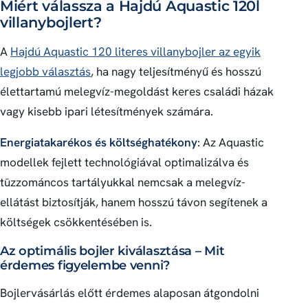
Miért válassza a Hajdú Aquastic 120l
villanybojlert?
A
Hajdú Aquastic 120 literes villanybojler az egyik
legjobb választás
, ha nagy teljesítményű és hosszú
élettartamú melegvíz-megoldást keres családi házak
vagy kisebb ipari létesítmények számára.
Energiatakarékos és költséghatékony
: Az Aquastic
modellek fejlett technológiával optimalizálva és
tūzzománcos tartályukkal nemcsak a melegvíz-
ellátást biztosítják, hanem hosszú távon segítenek a
költségek csökkentésében is.
Az optimális bojler kiválasztása – Mit
érdemes figyelembe venni?
Bojlervásárlás előtt érdemes alaposan átgondolni