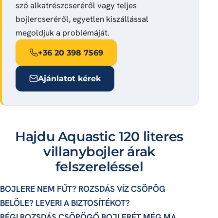
szó alkatrészcseréről vagy teljes
bojlercseréről, egyetlen kiszállással
megoldjuk a problémáját.
+36 20 398 7569
Ajánlatot kérek
Hajdu Aquastic 120 literes
villanybojler árak
felszereléssel
BOJLERE NEM FŰT? ROZSDÁS VÍZ CSÖPÖG
BELÖLE? LEVERI A BIZTOSÍTÉKOT?
RÉGI ROZSDÁS CSÖPÖGŐ BOJLERÉT MÉG MA