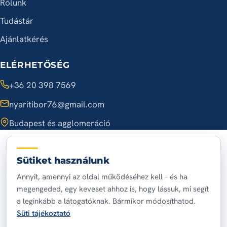
Rólunk
Tudástár
Ajánlatkérés
ELÉRHETŐSÉG
+36 20 398 7569
nyaritibor76@gmail.com
Budapest és agglomeráció
A hét minden napján, 7:00 – 20:00
Sütiket használunk
Annyit, amennyi az oldal működéséhez kell – és ha
© 2026 Nyári Tibor villanybojler szerelő
megengeded, egy keveset ahhoz is, hogy lássuk, mi segít
Adatvédelem
Impresszum
Sütik
Süti-beállítások
a leginkább a látogatóknak. Bármikor módosíthatod.
Készítette:
Kreatívoldal
Süti tájékoztató