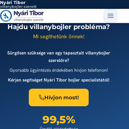
Nyári Tibor
Ugrás a tartalomra
villanybojler szerelő
Hajdu villanybojler probléma?
Mi segíthetünk önnek!
Sürgősen szüksége van egy tapasztalt villanybojler
szerelőre?
Gyorsabb ügyintézés érdekében hívjon telefonon!
Kérjen segítséget Nyári Tibor bojler specialistától!
Hívjon most!
99,5%
Ügyfél elégedettség