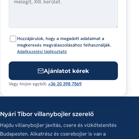
Hozzájárulok, hogy a megadott adataimat a
megkeresés megválaszolásához felhasználják.
Adatkezelési tájékoztató
Ajánlatot kérek
Vagy hívjon egyből:
+36 20 398 7569
Nyári Tibor villanybojler szerelő
Hajdu villanybojler javítás, csere és vízkőtelenítés
Budapesten. Alkatrész és cserebojler is van a