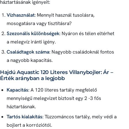
háztartásának igényeit:
Vízhasználat
: Mennyit használ tusolásra,
mosogatásra vagy tisztításra?
Szezonális különbségek
: Nyáron és télen eltérhet
a melegvíz iránti igény.
Családtagok száma
: Nagyobb családoknál fontos
a nagyobb kapacitás.
Hajdú Aquastic 120 Literes Villanybojler: Ár –
Érték arányban a legjobb
Kapacitás
: A 120 literes tartály megfelelő
mennyiségű melegvizet biztosít egy 2 -3 fős
háztartásnak.
Tartós kialakítás
: Tūzzománcos tartály, mely védi a
bojlert a korróziótól.