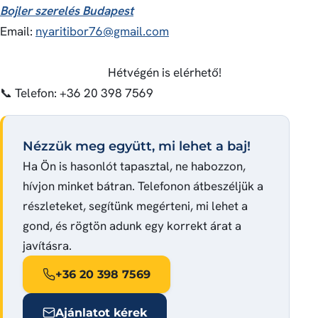
Bojler szerelés Budapest
Email:
nyaritibor76@gmail.com
Hétvégén is elérhető!
📞 Telefon: +36 20 398 7569
Nézzük meg együtt, mi lehet a baj!
Ha Ön is hasonlót tapasztal, ne habozzon,
hívjon minket bátran. Telefonon átbeszéljük a
részleteket, segítünk megérteni, mi lehet a
gond, és rögtön adunk egy korrekt árat a
javításra.
+36 20 398 7569
Ajánlatot kérek