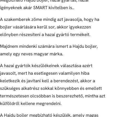
Megbízható Hajdu bojler, hazai gyártás, hazai
igényeknek akár SMART kivitelben is..
A szakemberek zöme mindig azt javasolja, hogy ha
bojler vásárlására kerül sor, akkor igyekezzen
előnyben részesíteni a hazai gyártó termékeit.
Majdnem mindenki számára ismert a Hajdu bojler,
amely egy neves magyar márka.
A hazai gyártók készülékeinek választása azért
javasolt, mert ha esetlegesen valamilyen hiba
keletkezik és javítani kell a berendezést, akkor a
szükséges alkatrész sokkal könnyebben és emellett
természetesen olcsóbban is beszerezhető, mintha azt
külföldről kellene megrendelni.
A Hajdu bojler megbízható készülék, amely magas