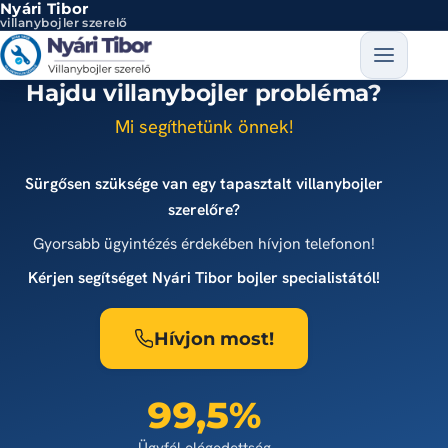
Nyári Tibor
Ugrás a tartalomra
villanybojler szerelő
Hajdu villanybojler probléma?
Mi segíthetünk önnek!
Sürgősen szüksége van egy tapasztalt villanybojler
szerelőre?
Gyorsabb ügyintézés érdekében hívjon telefonon!
Kérjen segítséget Nyári Tibor bojler specialistától!
Hívjon most!
99,5%
Ügyfél elégedettség