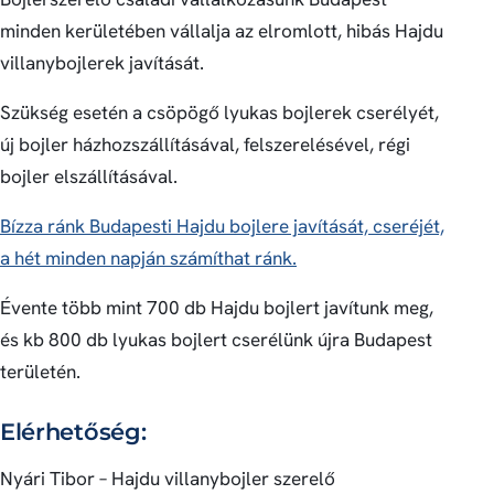
minden kerületében vállalja az elromlott, hibás Hajdu
villanybojlerek javítását.
Szükség esetén a csöpögő lyukas bojlerek cserélyét,
új bojler házhozszállításával, felszerelésével, régi
bojler elszállításával.
Bízza ránk Budapesti Hajdu bojlere javítását, cseréjét,
a hét minden napján számíthat ránk.
Évente több mint 700 db Hajdu bojlert javítunk meg,
és kb 800 db lyukas bojlert cserélünk újra Budapest
területén.
Elérhetőség:
Nyári Tibor – Hajdu villanybojler szerelő