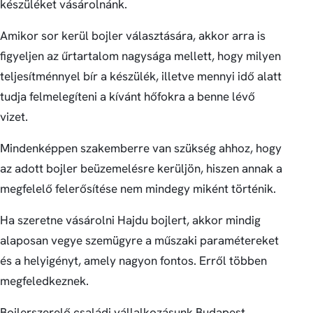
készüléket vásárolnánk.
Amikor sor kerül bojler választására, akkor arra is
figyeljen az űrtartalom nagysága mellett, hogy milyen
teljesítménnyel bír a készülék, illetve mennyi idő alatt
tudja felmelegíteni a kívánt hőfokra a benne lévő
vizet.
Mindenképpen szakemberre van szükség ahhoz, hogy
az adott bojler beüzemelésre kerüljön, hiszen annak a
megfelelő felerősítése nem mindegy miként történik.
Ha szeretne vásárolni Hajdu bojlert, akkor mindig
alaposan vegye szemügyre a műszaki paramétereket
és a helyigényt, amely nagyon fontos. Erről többen
megfeledkeznek.
Bojlerszerelő családi vállalkozásunk Budapest