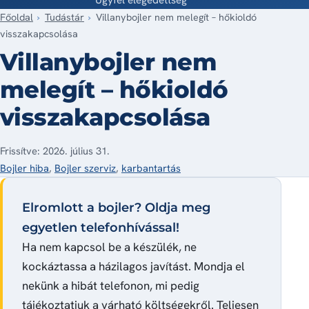
Főoldal
Tudástár
Villanybojler nem melegít – hőkioldó
visszakapcsolása
Villanybojler nem
melegít – hőkioldó
visszakapcsolása
Frissítve: 2026. július 31.
Bojler hiba
,
Bojler szerviz
,
karbantartás
Elromlott a bojler? Oldja meg
egyetlen telefonhívással!
Ha nem kapcsol be a készülék, ne
kockáztassa a házilagos javítást. Mondja el
nekünk a hibát telefonon, mi pedig
tájékoztatjuk a várható költségekről. Teljesen