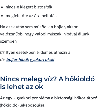
nincs-e kiégett biztosíték
megfelelő-e az áramellátás
Ha ezek után sem működik a bojler, akkor
valószínűbb, hogy valódi műszaki hibával állunk
szemben.
👉 Ilyen esetekben érdemes átnézni a
👉
bojler hibák gyakori okait
Nincs meleg víz? A hőkioldó
is lehet az ok
Az egyik gyakori probléma a biztonsági hőkorlátozó
(hőkioldó) lekapcsolása.