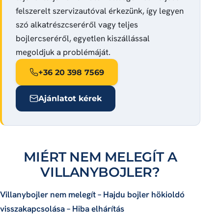
felszerelt szervizautóval érkezünk, így legyen
szó alkatrészcseréről vagy teljes
bojlercseréről, egyetlen kiszállással
megoldjuk a problémáját.
+36 20 398 7569
Ajánlatot kérek
MIÉRT NEM MELEGÍT A
VILLANYBOJLER?
Villanybojler nem melegít – Hajdu bojler hökioldó
visszakapcsolása – Hiba elhárítás