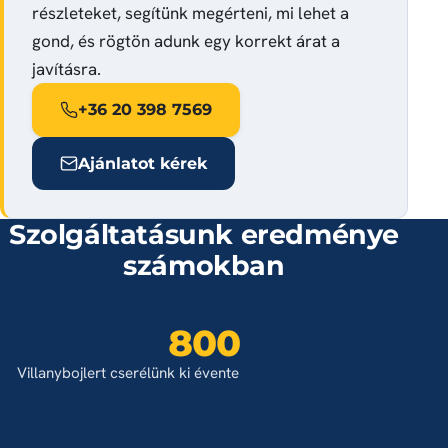
részleteket, segítünk megérteni, mi lehet a
gond, és rögtön adunk egy korrekt árat a
javításra.
+36 20 398 7569
Ajánlatot kérek
Szolgáltatásunk eredménye
számokban
800
Villanybojlert cserélünk ki évente