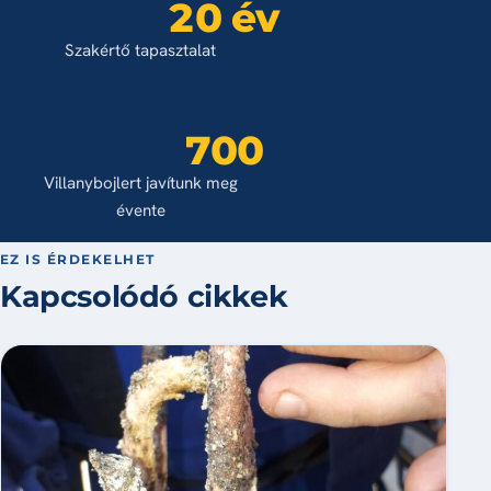
20 év
Szakértő tapasztalat
700
Villanybojlert javítunk meg
évente
EZ IS ÉRDEKELHET
Kapcsolódó cikkek