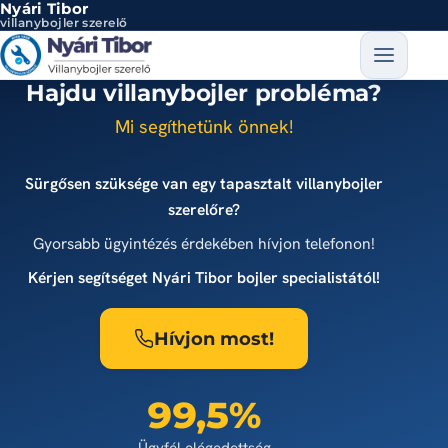
Nyári Tibor
Ugrás a tartalomra
villanybojler szerelő
Hajdu villanybojler probléma?
Mi segíthetünk önnek!
Sürgősen szüksége van egy tapasztalt villanybojler
szerelőre?
Gyorsabb ügyintézés érdekében hívjon telefonon!
Kérjen segítséget Nyári Tibor bojler specialistától!
Hívjon most!
99,5%
Ügyfél elégedettség