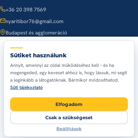
+36 20 398 7569
nyaritibor76@gmail.com
Budapest és agglomeráció
A hét minden napján, 7:00 – 20:00
Sütiket használunk
Annyit, amennyi az oldal működéséhez kell – és ha
© 2026 Nyári Tibor villanybojler szerelő
megengeded, egy keveset ahhoz is, hogy lássuk, mi segít
Adatvédelem
Impresszum
Sütik
Süti-beállítások
a leginkább a látogatóknak. Bármikor módosíthatod.
Készítette:
Kreatívoldal
Süti tájékoztató
Elfogadom
Csak a szükségeset
Beállítások