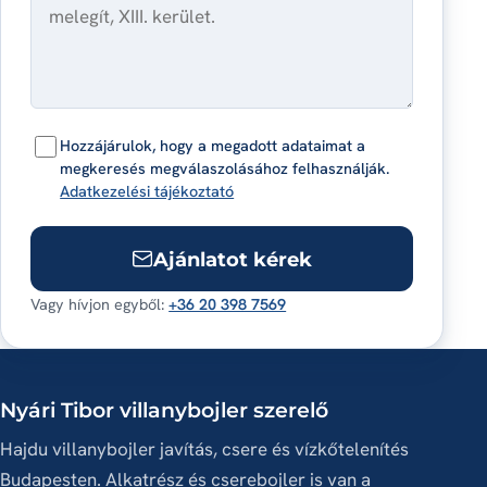
Hozzájárulok, hogy a megadott adataimat a
megkeresés megválaszolásához felhasználják.
Adatkezelési tájékoztató
Ajánlatot kérek
Vagy hívjon egyből:
+36 20 398 7569
Nyári Tibor villanybojler szerelő
Hajdu villanybojler javítás, csere és vízkőtelenítés
Budapesten. Alkatrész és cserebojler is van a