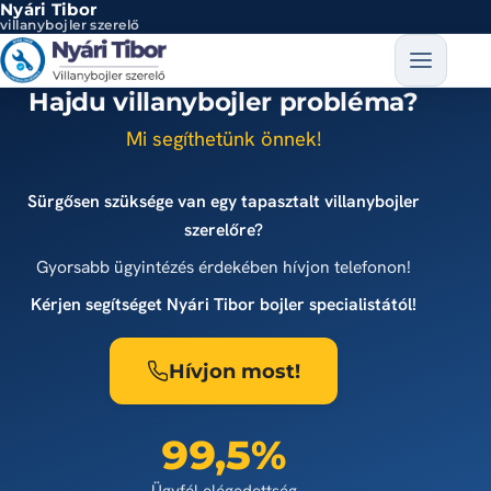
Nyári Tibor
Ugrás a tartalomra
villanybojler szerelő
Hajdu villanybojler probléma?
Mi segíthetünk önnek!
Sürgősen szüksége van egy tapasztalt villanybojler
szerelőre?
Gyorsabb ügyintézés érdekében hívjon telefonon!
Kérjen segítséget Nyári Tibor bojler specialistától!
Hívjon most!
99,5%
Ügyfél elégedettség