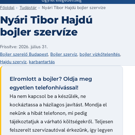
Főoldal
Tudástár
Nyári Tibor Hajdú bojler szervíze
Nyári Tibor Hajdú
bojler szervíze
Frissítve: 2026. július 31.
Bojler szerelő Budapest
,
Bojler szerviz
,
bojler vízkőtelenítés
,
Hajdu szerviz
,
karbantartás
Elromlott a bojler? Oldja meg
egyetlen telefonhívással!
Ha nem kapcsol be a készülék, ne
kockáztassa a házilagos javítást. Mondja el
nekünk a hibát telefonon, mi pedig
tájékoztatjuk a várható költségekről. Teljesen
felszerelt szervizautóval érkezünk, így legyen