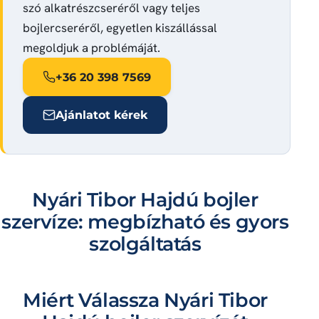
szó alkatrészcseréről vagy teljes
bojlercseréről, egyetlen kiszállással
megoldjuk a problémáját.
+36 20 398 7569
Ajánlatot kérek
Nyári Tibor Hajdú bojler
szervíze: megbízható és gyors
szolgáltatás
Miért Válassza Nyári Tibor