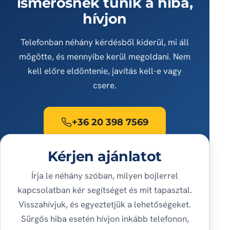
ismerősnek tűnik a hiba,
hívjon
Telefonban néhány kérdésből kiderül, mi áll
mögötte, és mennyibe kerül megoldani. Nem
kell előre eldöntenie, javítás kell-e vagy
csere.
+36 20 398 7569
Kérjen ajánlatot
Írja le néhány szóban, milyen bojlerrel
kapcsolatban kér segítséget és mit tapasztal.
Visszahívjuk, és egyeztetjük a lehetőségeket.
Sürgős hiba esetén hívjon inkább telefonon,