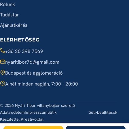
Rólunk
Tudástár
Ajánlatkérés
ELÉRHETŐSÉG
+36 20 398 7569
nyaritibor76@gmail.com
Budapest és agglomeráció
A hét minden napján, 7:00 – 20:00
© 2026 Nyári Tibor villanybojler szerelő
Adatvédelem
Impresszum
Sütik
Süti-beállítások
Készítette:
Kreatívoldal