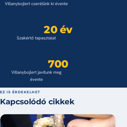
Villanybojlert cserélünk ki évente
20 év
Szakértő tapasztalat
700
Villanybojlert javítunk meg
évente
EZ IS ÉRDEKELHET
Kapcsolódó cikkek