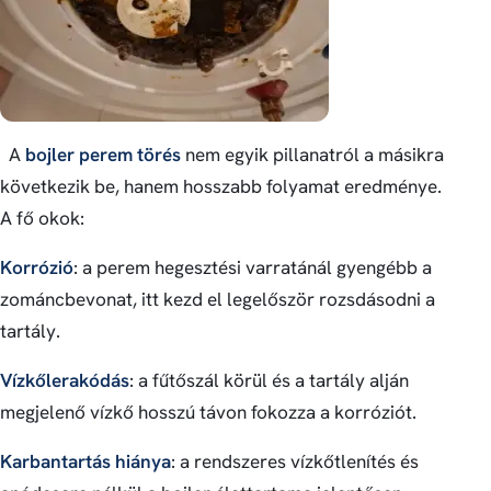
A
bojler perem törés
nem egyik pillanatról a másikra
következik be, hanem hosszabb folyamat eredménye.
A fő okok:
Korrózió
: a perem hegesztési varratánál gyengébb a
zománcbevonat, itt kezd el legelőször rozsdásodni a
tartály.
Vízkőlerakódás
: a fűtőszál körül és a tartály alján
megjelenő vízkő hosszú távon fokozza a korróziót.
Karbantartás hiánya
: a rendszeres vízkőtlenítés és