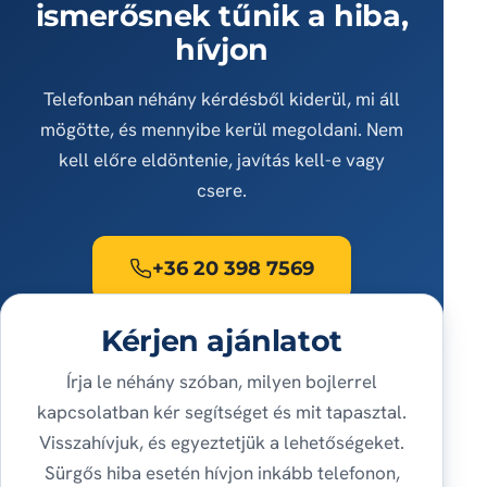
ismerősnek tűnik a hiba,
hívjon
Telefonban néhány kérdésből kiderül, mi áll
mögötte, és mennyibe kerül megoldani. Nem
kell előre eldöntenie, javítás kell-e vagy
csere.
+36 20 398 7569
Kérjen ajánlatot
Írja le néhány szóban, milyen bojlerrel
kapcsolatban kér segítséget és mit tapasztal.
Visszahívjuk, és egyeztetjük a lehetőségeket.
Sürgős hiba esetén hívjon inkább telefonon,