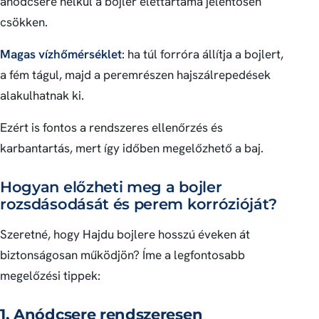
anódcsere nélkül a bojler élettartama jelentősen
csökken.
Magas vízhőmérséklet
: ha túl forróra állítja a bojlert,
a fém tágul, majd a peremrészen hajszálrepedések
alakulhatnak ki.
Ezért is fontos a rendszeres ellenőrzés és
karbantartás, mert így időben megelőzhető a baj.
Hogyan előzheti meg a bojler
rozsdásodását és perem korrózióját?
Szeretné, hogy Hajdu bojlere hosszú éveken át
biztonságosan működjön? Íme a legfontosabb
megelőzési tippek:
1. Anódcsere rendszeresen