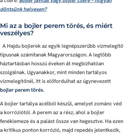
a csere:
Bojler javítás vagy bojler csere – hogyan
döntsünk helyesen?
Mi az a bojler perem törés, és miért
veszélyes?
A Hajdu bojlerek az egyik legnépszerűbb vízmelegítő
típusnak számítanak Magyarországon. A legtöbb
háztartásban hosszú éveken át megbízhatóan
szolgálnak. Ugyanakkor, mint minden tartályos
vízmelegítőnél, itt is előfordulhat az úgynevezett
bojler perem törés
.
A bojler tartálya acélból készül, amelyet zománc véd
a korróziótól. A perem az a rész, ahol a bojler
fenéklemeze és a palást össze van hegesztve. Ha ezen
a kritikus ponton korrózió, majd repedés jelentkezik,