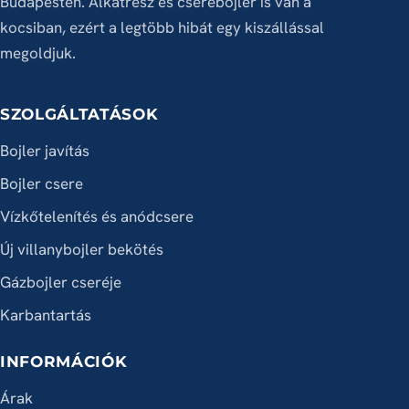
Budapesten. Alkatrész és cserebojler is van a
kocsiban, ezért a legtöbb hibát egy kiszállással
megoldjuk.
SZOLGÁLTATÁSOK
Bojler javítás
Bojler csere
Vízkőtelenítés és anódcsere
Új villanybojler bekötés
Gázbojler cseréje
Karbantartás
INFORMÁCIÓK
Árak