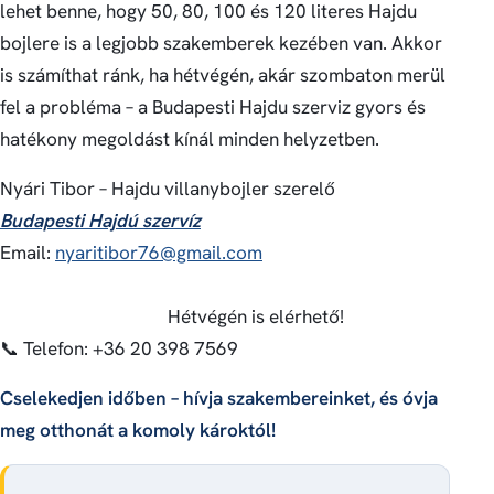
lehet benne, hogy 50, 80, 100 és 120 literes Hajdu
bojlere is a legjobb szakemberek kezében van. Akkor
is számíthat ránk, ha hétvégén, akár szombaton merül
fel a probléma – a Budapesti Hajdu szerviz gyors és
hatékony megoldást kínál minden helyzetben.
Nyári Tibor – Hajdu villanybojler szerelő
Budapesti Hajdú szervíz
Email:
nyaritibor76@gmail.com
Hétvégén is elérhető!
📞 Telefon: +36 20 398 7569
Cselekedjen időben – hívja szakembereinket, és óvja
meg otthonát a komoly károktól!