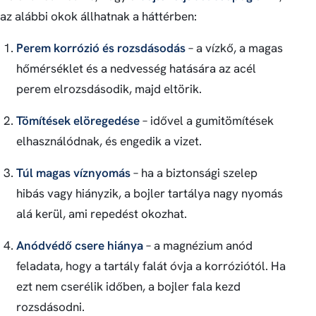
az alábbi okok állhatnak a háttérben:
Perem korrózió és rozsdásodás
– a vízkő, a magas
hőmérséklet és a nedvesség hatására az acél
perem elrozsdásodik, majd eltörik.
Tömítések elöregedése
– idővel a gumitömítések
elhasználódnak, és engedik a vizet.
Túl magas víznyomás
– ha a biztonsági szelep
hibás vagy hiányzik, a bojler tartálya nagy nyomás
alá kerül, ami repedést okozhat.
Anódvédő csere hiánya
– a magnézium anód
feladata, hogy a tartály falát óvja a korróziótól. Ha
ezt nem cserélik időben, a bojler fala kezd
rozsdásodni.