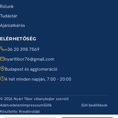
Rólunk
Tudástár
Ajánlatkérés
ELÉRHETŐSÉG
+36 20 398 7569
nyaritibor76@gmail.com
Budapest és agglomeráció
A hét minden napján, 7:00 – 20:00
© 2026 Nyári Tibor villanybojler szerelő
Adatvédelem
Impresszum
Sütik
Süti-beállítások
Készítette:
Kreatívoldal