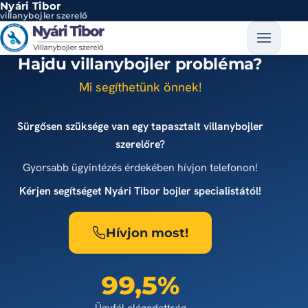
Nyári Tibor
Ugrás a tartalomra
villanybojler szerelő
Hajdu villanybojler probléma?
Mi segíthetünk önnek!
Sürgősen szüksége van egy tapasztalt villanybojler
szerelőre?
Gyorsabb ügyintézés érdekében hívjon telefonon!
Kérjen segítséget Nyári Tibor bojler specialistától!
Hívjon most!
99,5%
Ügyfél elégedettség