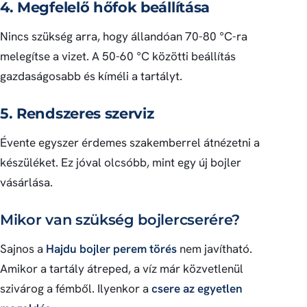
4. Megfelelő hőfok beállítása
Nincs szükség arra, hogy állandóan 70-80 °C-ra
melegítse a vizet. A 50-60 °C közötti beállítás
gazdaságosabb és kíméli a tartályt.
5. Rendszeres szerviz
Évente egyszer érdemes szakemberrel átnézetni a
készüléket. Ez jóval olcsóbb, mint egy új bojler
vásárlása.
Mikor van szükség bojlercserére?
Sajnos a
Hajdu bojler perem törés
nem javítható.
Amikor a tartály átreped, a víz már közvetlenül
szivárog a fémből. Ilyenkor a
csere az egyetlen