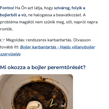
Fontos!
Ha Ön azt látja, hogy
szivárog, folyik a
bojlerből a víz
, ne halogassa a beavatkozást. A
probléma magától nem szűnik meg, sőt, napról napra
romlik.
👉 Megoldás: rendszeres karbantartás. Olvasson
tovább itt:
Bojler karbantartás – Hajdu villanybojler
szervizelés
Mi okozza a bojler peremtörését?