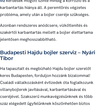
víz
kérdések mögött szinte mindig a korrózió és a
karbantartás hiánya áll. A peremtörés végzetes
probléma, amely után a bojler cseréje szükséges.
Azonban rendszeres anódcsere, vízkőtlenítés és
szakértői karbantartás mellett a bojler élettartama
jelentősen meghosszabbítható.
Budapesti Hajdu bojler szerviz – Nyári
Tibor
Ha tapasztalt és megbízható Hajdu bojler szerelőt
keres Budapesten, forduljon hozzánk bizalommal!
Családi vállalkozásként évtizedek óta foglalkozunk
villanybojlerek javításával, karbantartásával és
cseréjével. Szakszerű munkavégzésünknek és több
száz elégedett ügyfelünknek köszönhetően biztos