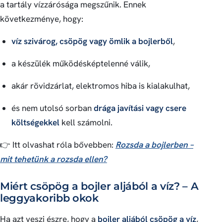
a tartály vízzárósága megszűnik. Ennek
következménye, hogy:
víz szivárog, csöpög vagy ömlik a bojlerből
,
a készülék működésképtelenné válik,
akár rövidzárlat, elektromos hiba is kialakulhat,
és nem utolsó sorban
drága javítási vagy csere
költségekkel
kell számolni.
👉 Itt olvashat róla bővebben:
Rozsda a bojlerben –
mit tehetünk a rozsda ellen?
Miért csöpög a bojler aljából a víz? – A
leggyakoribb okok
Ha azt veszi észre, hogy a
bojler aljából csöpög a víz
,