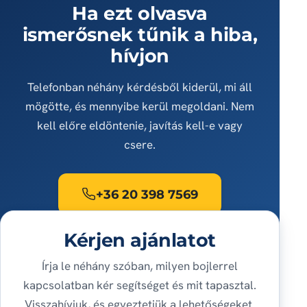
Ha ezt olvasva
ismerősnek tűnik a hiba,
hívjon
Telefonban néhány kérdésből kiderül, mi áll
mögötte, és mennyibe kerül megoldani. Nem
kell előre eldöntenie, javítás kell-e vagy
csere.
+36 20 398 7569
Kérjen ajánlatot
Írja le néhány szóban, milyen bojlerrel
kapcsolatban kér segítséget és mit tapasztal.
Visszahívjuk, és egyeztetjük a lehetőségeket.