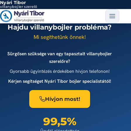
Nyári Tibor
Ugrás a tartalomra
villanybojler szerelő
Hajdu villanybojler probléma?
Mi segíthetünk önnek!
Sürgősen szüksége van egy tapasztalt villanybojler
szerelőre?
Gyorsabb ügyintézés érdekében hívjon telefonon!
Kérjen segítséget Nyári Tibor bojler specialistától!
Hívjon most!
99,5%
Ügyfél elégedettség