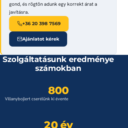
gond, és rögtön adunk egy korrekt árat a
javításra.
+36 20 398 7569
Ajánlatot kérek
Szolgáltatásunk eredménye
számokban
800
Villanybojlert cserélünk ki évente
20 év