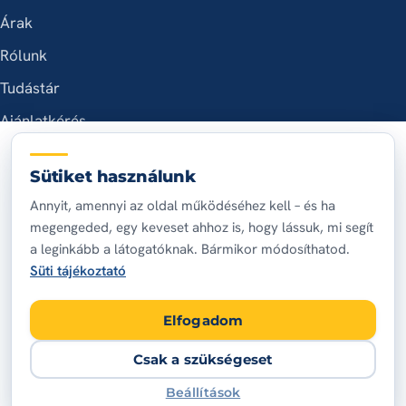
Árak
Rólunk
Tudástár
Ajánlatkérés
ELÉRHETŐSÉG
Sütiket használunk
+36 20 398 7569
Annyit, amennyi az oldal működéséhez kell – és ha
megengeded, egy keveset ahhoz is, hogy lássuk, mi segít
nyaritibor76@gmail.com
a leginkább a látogatóknak. Bármikor módosíthatod.
Budapest és agglomeráció
Süti tájékoztató
A hét minden napján, 7:00 – 20:00
Elfogadom
Csak a szükségeset
© 2026 Nyári Tibor villanybojler szerelő
Beállítások
Adatvédelem
Impresszum
Sütik
Süti-beállítások