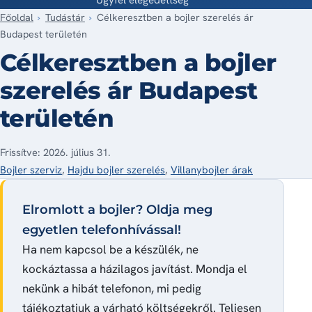
Főoldal
Tudástár
Célkeresztben a bojler szerelés ár
Budapest területén
Célkeresztben a bojler
szerelés ár Budapest
területén
Frissítve: 2026. július 31.
Bojler szerviz
,
Hajdu bojler szerelés
,
Villanybojler árak
Elromlott a bojler? Oldja meg
egyetlen telefonhívással!
Ha nem kapcsol be a készülék, ne
kockáztassa a házilagos javítást. Mondja el
nekünk a hibát telefonon, mi pedig
tájékoztatjuk a várható költségekről. Teljesen