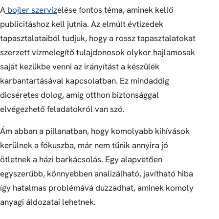
A
bojler szerviz
elése fontos téma, aminek kellő
publicitáshoz kell jutnia. Az elmúlt évtizedek
tapasztalataiból tudjuk, hogy a rossz tapasztalatokat
szerzett vízmelegítő tulajdonosok olykor hajlamosak
saját kezükbe venni az irányítást a készülék
karbantartásával kapcsolatban. Ez mindaddig
dicséretes dolog, amíg otthon biztonsággal
elvégezhető feladatokról van szó.
Ám abban a pillanatban, hogy komolyabb kihívások
kerülnek a fókuszba, már nem tűnik annyira jó
ötletnek a házi barkácsolás. Egy alapvetően
egyszerűbb, könnyebben analizálható, javítható hiba
így hatalmas problémává duzzadhat, aminek komoly
anyagi áldozatai lehetnek.