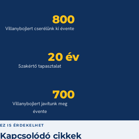
800
Villanybojlert cserélünk ki évente
20 év
Szakértő tapasztalat
700
Villanybojlert javítunk meg
évente
EZ IS ÉRDEKELHET
Kapcsolódó cikkek