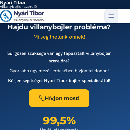
Nyári Tibor
Ugrás a tartalomra
villanybojler szerelő
Hajdu villanybojler probléma?
Mi segíthetünk önnek!
Sürgősen szüksége van egy tapasztalt villanybojler
szerelőre?
Gyorsabb ügyintézés érdekében hívjon telefonon!
Kérjen segítséget Nyári Tibor bojler specialistától!
Hívjon most!
99,5%
Ügyfél elégedettség