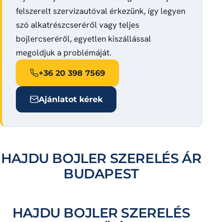
felszerelt szervizautóval érkezünk, így legyen
szó alkatrészcseréről vagy teljes
bojlercseréről, egyetlen kiszállással
megoldjuk a problémáját.
+36 20 398 7569
Ajánlatot kérek
HAJDU BOJLER SZERELÉS ÁR
BUDAPEST
HAJDU BOJLER SZERELÉS