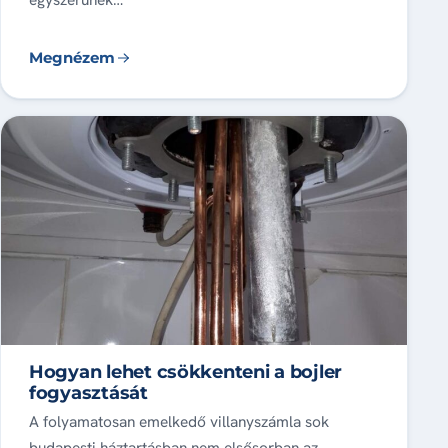
Megnézem
Hogyan lehet csökkenteni a bojler
fogyasztását
A folyamatosan emelkedő villanyszámla sok
budapesti háztartásban nem elsősorban az