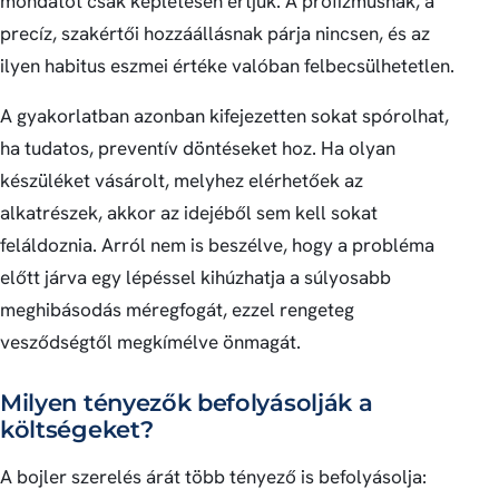
mondatot csak képletesen értjük. A profizmusnak, a
precíz, szakértői hozzáállásnak párja nincsen, és az
ilyen habitus eszmei értéke valóban felbecsülhetetlen.
A gyakorlatban azonban kifejezetten sokat spórolhat,
ha tudatos, preventív döntéseket hoz. Ha olyan
készüléket vásárolt, melyhez elérhetőek az
alkatrészek, akkor az idejéből sem kell sokat
feláldoznia. Arról nem is beszélve, hogy a probléma
előtt járva egy lépéssel kihúzhatja a súlyosabb
meghibásodás méregfogát, ezzel rengeteg
vesződségtől megkímélve önmagát.
Milyen tényezők befolyásolják a
költségeket?
A bojler szerelés árát több tényező is befolyásolja: