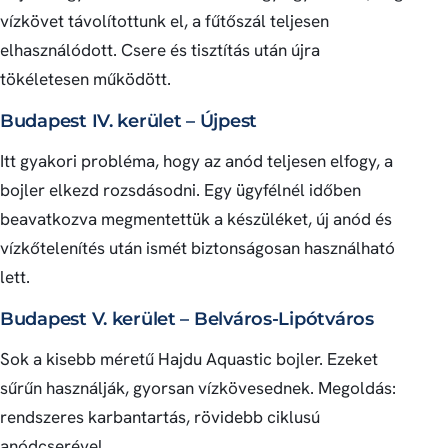
vízkövet távolítottunk el, a fűtőszál teljesen
elhasználódott. Csere és tisztítás után újra
tökéletesen működött.
Budapest IV. kerület – Újpest
Itt gyakori probléma, hogy az anód teljesen elfogy, a
bojler elkezd rozsdásodni. Egy ügyfélnél időben
beavatkozva megmentettük a készüléket, új anód és
vízkőtelenítés után ismét biztonságosan használható
lett.
Budapest V. kerület – Belváros-Lipótváros
Sok a kisebb méretű Hajdu Aquastic bojler. Ezeket
sűrűn használják, gyorsan vízkövesednek. Megoldás:
rendszeres karbantartás, rövidebb ciklusú
anódcserével.