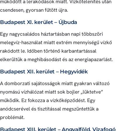
működött a lerakódások miatt. Vízkőtelenítés után
csendesen, gyorsan fűtött újra.
Budapest XI. kerület – Újbuda
Egy nagycsaládos háztartásban napi többszöri
melegvíz-használat miatt extrém mennyiségű vízkő
rakódott le. Időben történő karbantartással
elkerültük a meghibásodást és az energiapazarlást.
Budapest XII. kerület – Hegyvidék
A domborzati sajátosságok miatt gyakran változó
nyomású vízhálózat miatt sok bojler „lüktetve”
működik. Ez fokozza a vízkőképződést. Egy
anódcserével és tisztítással megszüntettük a
problémát.
Budapest XIII. kerület – Angyalföld, Vizafogó