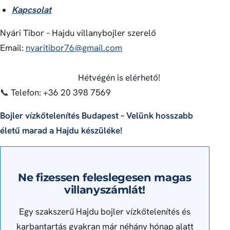
Kapcsolat
Nyári Tibor – Hajdu villanybojler szerelő
Email:
nyaritibor76@gmail.com
Hétvégén is elérhető!
📞 Telefon: +36 20 398 7569
Bojler vízkőtelenítés Budapest – Velünk hosszabb
életű marad a Hajdu készüléke!
Ne fizessen feleslegesen magas
villanyszámlát!
Egy szakszerű Hajdu bojler vízkőtelenítés és
karbantartás gyakran már néhány hónap alatt