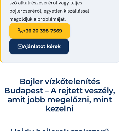
szó alkatrészcseréről vagy teljes
bojlercseréről, egyetlen kiszállással
megoldjuk a problémáját.
+36 20 398 7569
Ajánlatot kérek
Bojler vízkőtelenítés
Budapest – A rejtett veszély,
amit jobb megelőzni, mint
kezelni