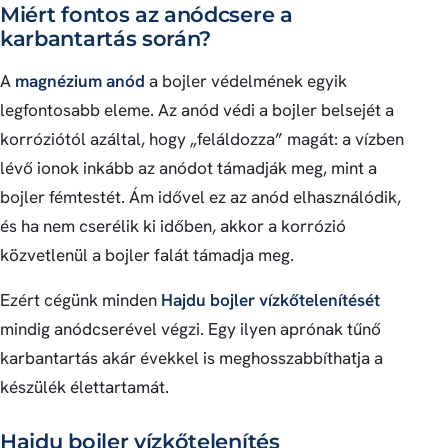
Miért fontos az anódcsere a
karbantartás során?
A
magnézium anód
a bojler védelmének egyik
legfontosabb eleme. Az anód védi a bojler belsejét a
korróziótól azáltal, hogy „feláldozza” magát: a vízben
lévő ionok inkább az anódot támadják meg, mint a
bojler fémtestét. Ám idővel ez az anód elhasználódik,
és ha nem cserélik ki időben, akkor a korrózió
közvetlenül a bojler falát támadja meg.
Ezért cégünk minden
Hajdu bojler vízkőtelenítését
mindig anódcserével végzi. Egy ilyen aprónak tűnő
karbantartás akár évekkel is meghosszabbíthatja a
készülék élettartamát.
Hajdu bojler vízkőtelenítés