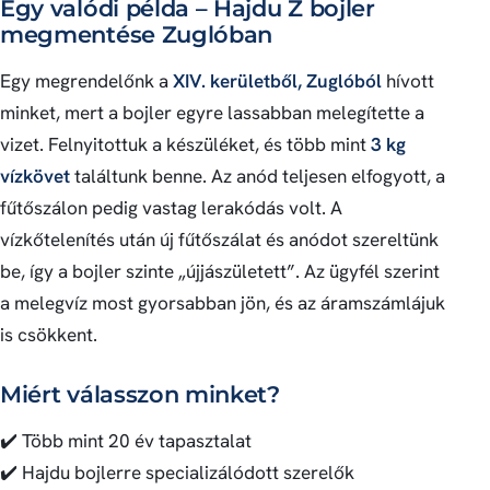
Egy valódi példa – Hajdu Z bojler
megmentése Zuglóban
Egy megrendelőnk a
XIV. kerületből, Zuglóból
hívott
minket, mert a bojler egyre lassabban melegítette a
vizet. Felnyitottuk a készüléket, és több mint
3 kg
vízkövet
találtunk benne. Az anód teljesen elfogyott, a
fűtőszálon pedig vastag lerakódás volt. A
vízkőtelenítés után új fűtőszálat és anódot szereltünk
be, így a bojler szinte „újjászületett”. Az ügyfél szerint
a melegvíz most gyorsabban jön, és az áramszámlájuk
is csökkent.
Miért válasszon minket?
✔️ Több mint 20 év tapasztalat
✔️ Hajdu bojlerre specializálódott szerelők