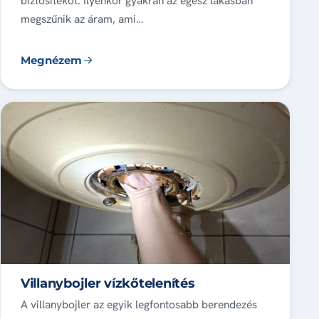
biztosítékot. Ilyenkor gyakran az egész lakásban
megszűnik az áram, ami…
Megnézem
Villanybojler vízkőtelenítés
A villanybojler az egyik legfontosabb berendezés