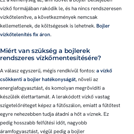
vízkő formájában rakódik le, és ha nincs rendszeresen
vízkőtelenítve, a következmények nemcsak
kellemetlenek, de költségesek is lehetnek.
Bojler
vízkőtelenítés fix áron
.
Miért van szükség a bojlerek
rendszeres vízkőmentesítésére?
A válasz egyszerű, mégis rendkívül fontos:
a vízkő
csökkenti a bojler hatékonyságát
, növeli az
energiafogyasztást, és komolyan megrövidíti a
készülék élettartamát. A lerakódott vízkő vastag
szigetelőréteget képez a fűtőszálon, emiatt a fűtőtest
egyre nehezebben tudja átadni a hőt a víznek. Ez
pedig hosszabb felfűtési időt, nagyobb
áramfogyasztást, végül pedig a bojler