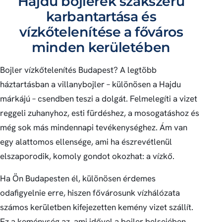
Hajdu bojlerek szakszerű
karbantartása és
vízkőtelenítése a főváros
minden kerületében
Bojler vízkőtelenítés Budapest? A legtöbb
háztartásban a villanybojler – különösen a Hajdu
márkájú – csendben teszi a dolgát. Felmelegíti a vizet
reggeli zuhanyhoz, esti fürdéshez, a mosogatáshoz és
még sok más mindennapi tevékenységhez. Ám van
egy alattomos ellensége, ami ha észrevétlenül
elszaporodik, komoly gondot okozhat: a vízkő.
Ha Ön Budapesten él, különösen érdemes
odafigyelnie erre, hiszen fővárosunk vízhálózata
számos kerületben kifejezetten kemény vizet szállít.
Ez a keménység az, ami idővel a bojler belsejében