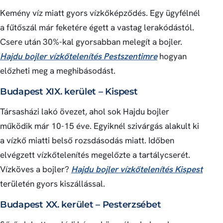
Kemény víz miatt gyors vízkőképződés. Egy ügyfélnél
a fűtőszál már feketére égett a vastag lerakódástól.
Csere után 30%-kal gyorsabban melegít a bojler.
Hajdu bojler vízkőtelenítés Pestszentimre
hogyan
előzheti meg a meghibásodást.
Budapest XIX. kerület – Kispest
Társasházi lakó övezet, ahol sok Hajdu bojler
működik már 10-15 éve. Egyiknél szivárgás alakult ki
a vízkő miatti belső rozsdásodás miatt. Időben
elvégzett vízkőtelenítés megelőzte a tartálycserét.
Vízköves a bojler?
Hajdu bojler vízkőtelenítés Kispest
területén gyors kiszállással.
Budapest XX. kerület – Pesterzsébet