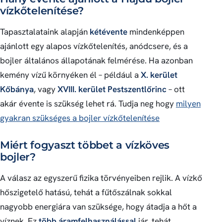
vízkőtelenítése?
Tapasztalataink alapján
kétévente
mindenképpen
ajánlott egy alapos vízkőtelenítés, anódcsere, és a
bojler általános állapotának felmérése. Ha azonban
kemény vízű környéken él – például a
X. kerület
Kőbánya
, vagy
XVIII. kerület Pestszentlőrinc
– ott
akár évente is szükség lehet rá. Tudja neg hogy
milyen
gyakran szükséges a bojler vízkőtelenítése
Miért fogyaszt többet a vízköves
bojler?
A válasz az egyszerű fizika törvényeiben rejlik. A vízkő
hőszigetelő hatású, tehát a fűtőszálnak sokkal
nagyobb energiára van szüksége, hogy átadja a hőt a
víznek. Ez
több áramfelhasználással
jár, tehát