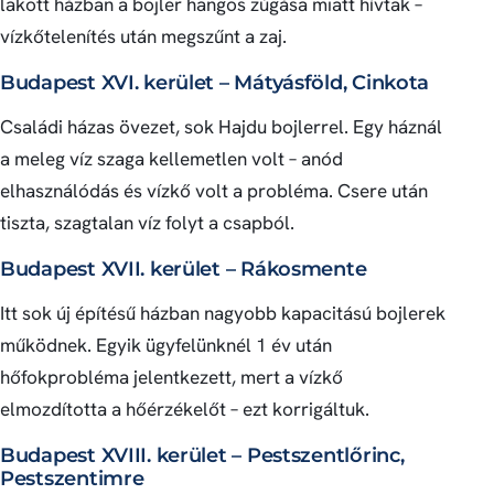
lakott házban a bojler hangos zúgása miatt hívtak –
vízkőtelenítés után megszűnt a zaj.
Budapest XVI. kerület – Mátyásföld, Cinkota
Családi házas övezet, sok Hajdu bojlerrel. Egy háznál
a meleg víz szaga kellemetlen volt – anód
elhasználódás és vízkő volt a probléma. Csere után
tiszta, szagtalan víz folyt a csapból.
Budapest XVII. kerület – Rákosmente
Itt sok új építésű házban nagyobb kapacitású bojlerek
működnek. Egyik ügyfelünknél 1 év után
hőfokprobléma jelentkezett, mert a vízkő
elmozdította a hőérzékelőt – ezt korrigáltuk.
Budapest XVIII. kerület – Pestszentlőrinc,
Pestszentimre