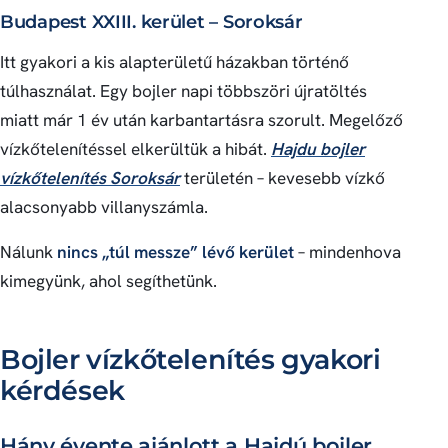
Budapest XXIII. kerület – Soroksár
Itt gyakori a kis alapterületű házakban történő
túlhasználat. Egy bojler napi többszöri újratöltés
miatt már 1 év után karbantartásra szorult. Megelőző
vízkőtelenítéssel elkerültük a hibát.
Hajdu bojler
vízkőtelenítés Soroksár
területén – kevesebb vízkő
alacsonyabb villanyszámla.
Nálunk
nincs „túl messze” lévő kerület
– mindenhova
kimegyünk, ahol segíthetünk.
Bojler vízkőtelenítés gyakori
kérdések
Hány évente ajánlott a Hajdú bojler