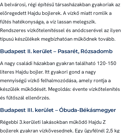
A belvárosi, régi építésű társasházakban gyakoriak az
elöregedett Hajdu bojlerek. A vízkő miatt romlik a
fűtés hatékonysága, a víz lassan melegszik.
Rendszeres vízkőtelenítéssel és anódcserével az ilyen
típusú készülékek megbízhatóan működnek tovább.
Budapest II. kerület – Pasarét, Rózsadomb
A nagy családi házakban gyakran található 120-150
literes Hajdu bojler. Itt gyakori gond a nagy
mennyiségű vízkő felhalmozódása, amely rontja a
készülék működését. Megoldás: évente vízkőtelenítés
és fűtőszál ellenőrzés.
Budapest III. kerület – Óbuda-Békásmegyer
Régebbi 3.kerületi lakásokban működő Hajdu Z
bojlerek gyakran vízkövesednek. Egy ügyfélnél 2,5 kg