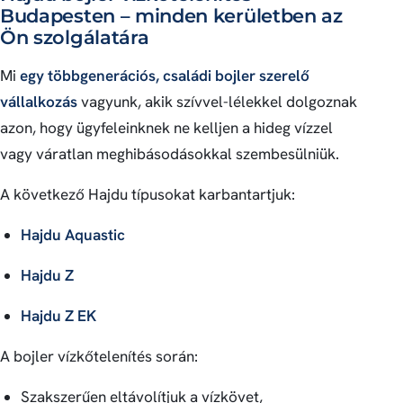
Budapesten – minden kerületben az
Ön szolgálatára
Mi
egy többgenerációs, családi bojler szerelő
vállalkozás
vagyunk, akik szívvel-lélekkel dolgoznak
azon, hogy ügyfeleinknek ne kelljen a hideg vízzel
vagy váratlan meghibásodásokkal szembesülniük.
A következő Hajdu típusokat karbantartjuk:
Hajdu Aquastic
Hajdu Z
Hajdu Z EK
A bojler vízkőtelenítés során:
Szakszerűen eltávolítjuk a vízkövet,