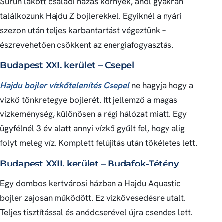
Sűrűn lakott családi házas környék, ahol gyakran
találkozunk Hajdu Z bojlerekkel. Egyiknél a nyári
szezon után teljes karbantartást végeztünk –
észrevehetően csökkent az energiafogyasztás.
Budapest XXI. kerület – Csepel
Hajdu bojler vízkőtelenítés Csepel
ne hagyja hogy a
vízkő tönkretegye bojlerét. Itt jellemző a magas
vízkeménység, különösen a régi hálózat miatt. Egy
ügyfélnél 3 év alatt annyi vízkő gyűlt fel, hogy alig
folyt meleg víz. Komplett felújítás után tökéletes lett.
Budapest XXII. kerület – Budafok-Tétény
Egy dombos kertvárosi házban a Hajdu Aquastic
bojler zajosan működött. Ez vízkövesedésre utalt.
Teljes tisztítással és anódcserével újra csendes lett.