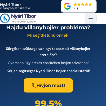
Ugrás a tartalomra
Nyári Tibor
villanybojler szerelő
4.8
Hajdu villanybojler probléma?
Mi segíthetünk önnek!
Sürgősen szüksége van egy tapasztalt villanybojler
szerelőre?
Gyorsabb ügyintézés érdekében hívjon telefonon!
Kérjen segítséget Nyári Tibor bojler specialistától!
Hívjon most!
99,5%