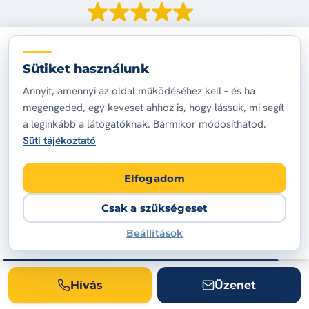
455 vélemény
alapján
Sütiket használunk
Annyit, amennyi az oldal működéséhez kell – és ha
Beatrix Bakos
megengeded, egy keveset ahhoz is, hogy lássuk, mi segít
2026-07-16
a leginkább a látogatóknak. Bármikor módosíthatod.
Süti tájékoztató
Nagyon korekt és profi szakemberek.Ajálom
mindenkinek én egy XV.kerületi elégedet ügyfél
Elfogadom
vagyok.Hìvják őket bizalommal.
Csak a szükségeset
Beállítások
Ha ezt olvasva
Hívás
Üzenet
ismerősnek tűnik a hiba,