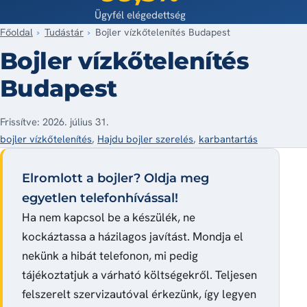
Ügyfél elégedettség
Főoldal
Tudástár
Bojler vízkőtelenítés Budapest
Bojler vízkőtelenítés
Budapest
Frissítve: 2026. július 31.
bojler vízkőtelenítés
,
Hajdu bojler szerelés
,
karbantartás
Elromlott a bojler? Oldja meg
egyetlen telefonhívással!
Ha nem kapcsol be a készülék, ne
kockáztassa a házilagos javítást. Mondja el
nekünk a hibát telefonon, mi pedig
tájékoztatjuk a várható költségekről. Teljesen
felszerelt szervizautóval érkezünk, így legyen